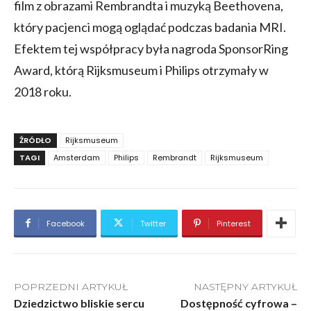
film z obrazami Rembrandta i muzyką Beethovena,
który pacjenci mogą oglądać podczas badania MRI.
Efektem tej współpracy była nagroda SponsorRing
Award, którą Rijksmuseum i Philips otrzymały w
2018 roku.
ŹRÓDŁO
Rijksmuseum
TAGI
Amsterdam
Philips
Rembrandt
Rijksmuseum
Facebook
Twitter
Pinterest
POPRZEDNI ARTYKUŁ
NASTĘPNY ARTYKUŁ
Dziedzictwo bliskie sercu
Dostępność cyfrowa –