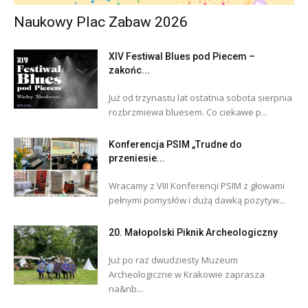
Naukowy Plac Zabaw 2026
XIV Festiwal Blues pod Piecem –
zakońc...
Już od trzynastu lat ostatnia sobota sierpnia
rozbrzmiewa bluesem. Co ciekawe p...
Konferencja PSIM „Trudne do
przeniesie...
Wracamy z VIII Konferencji PSIM z głowami
pełnymi pomysłów i dużą dawką pozytyw...
20. Małopolski Piknik Archeologiczny
Już po raz dwudziesty Muzeum
Archeologiczne w Krakowie zaprasza
na&nb...