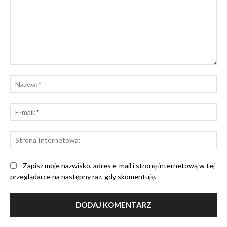
Komentarz:
Na
E-
mai
St
Int
Zapisz moje nazwisko, adres e-mail i stronę internetową w tej
przeglądarce na następny raz, gdy skomentuję.