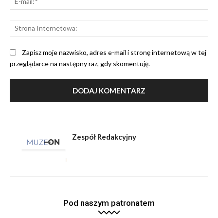
mai
St
Int
Zapisz moje nazwisko, adres e-mail i stronę internetową w tej
przeglądarce na następny raz, gdy skomentuję.
Zespół Redakcyjny
Pod naszym patronatem