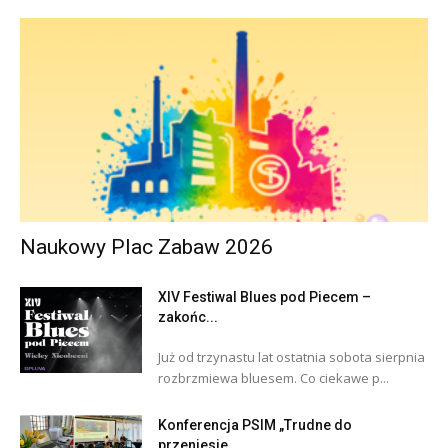
Naukowy Plac Zabaw 2026
XIV Festiwal Blues pod Piecem –
zakońc...
Już od trzynastu lat ostatnia sobota sierpnia
rozbrzmiewa bluesem. Co ciekawe p...
Konferencja PSIM „Trudne do
przeniesie...