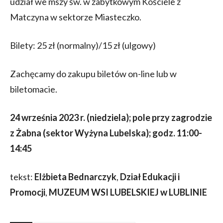
udział we mszy św. w zabytkowym Kościele z
Matczyna w sektorze Miasteczko.
Bilety: 25 zł (normalny)/15 zł (ulgowy)
Zachęcamy do zakupu biletów on-line lub w
biletomacie.
24 września 2023 r. (niedziela);
pole przy zagrodzie
z Żabna (sektor Wyżyna Lubelska); godz. 11:00-
14:45
tekst:
Elżbieta Bednarczyk
,
Dział Edukacji i
Promocji
,
MUZEUM WSI LUBELSKIEJ w LUBLINIE