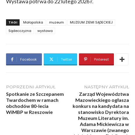
Wystawa potrwa do 22 lutego 2026 r.
TAGI
Małopolska
muzeum
MUZEUM ZIEMI SĄDECKIEJ
Sądecczyzna
wystawa
Facebook
Twitter
Pinterest
POPRZEDNI ARTYKUŁ
NASTĘPNY ARTYKUŁ
Spotkanie ze Szczepanem
Zarząd Województwa
Twardochem w ramach
Mazowieckiego ogłasza
obchodów 80-lecia
konkurs na kandydata na
WiMBP w Rzeszowie
stanowisko Dyrektora
Muzeum Literatury im.
Adama Mickiewicza w
Warszawie (zwanego