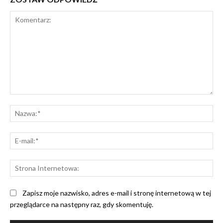
Komentarz:
Na
E-
mai
St
Int
Zapisz moje nazwisko, adres e-mail i stronę internetową w tej
przeglądarce na następny raz, gdy skomentuję.