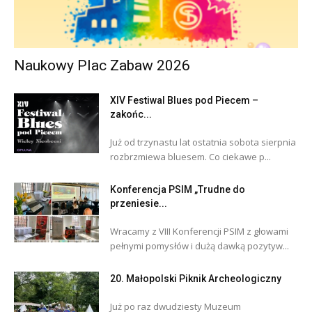
Naukowy Plac Zabaw 2026
XIV Festiwal Blues pod Piecem –
zakońc...
Już od trzynastu lat ostatnia sobota sierpnia
rozbrzmiewa bluesem. Co ciekawe p...
Konferencja PSIM „Trudne do
przeniesie...
Wracamy z VIII Konferencji PSIM z głowami
pełnymi pomysłów i dużą dawką pozytyw...
20. Małopolski Piknik Archeologiczny
Już po raz dwudziesty Muzeum