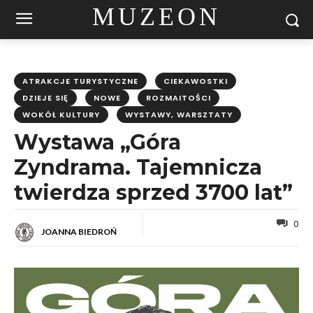
MUZEON
ATRAKCJE TURYSTYCZNE
CIEKAWOSTKI
DZIEJE SIĘ
NOWE
ROZMAITOŚCI
WOKÓŁ KULTURY
WYSTAWY, WARSZTATY
Wystawa „Góra
Zyndrama. Tajemnicza
twierdza sprzed 3700 lat”
0
JOANNA BIEDROŃ