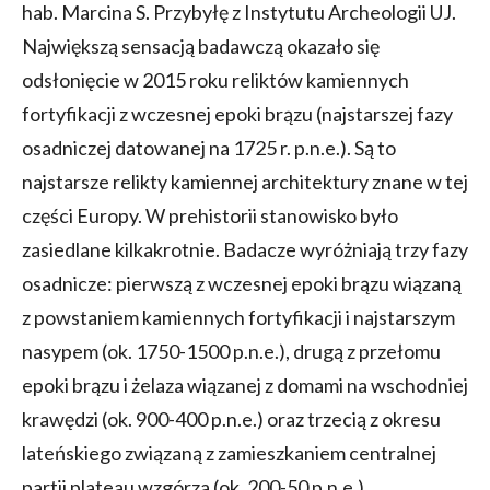
hab. Marcina S. Przybyłę z Instytutu Archeologii UJ.
Największą sensacją badawczą okazało się
odsłonięcie w 2015 roku reliktów kamiennych
fortyfikacji z wczesnej epoki brązu (najstarszej fazy
osadniczej datowanej na 1725 r. p.n.e.). Są to
najstarsze relikty kamiennej architektury znane w tej
części Europy. W prehistorii stanowisko było
zasiedlane kilkakrotnie. Badacze wyróżniają trzy fazy
osadnicze: pierwszą z wczesnej epoki brązu wiązaną
z powstaniem kamiennych fortyfikacji i najstarszym
nasypem (ok. 1750-1500 p.n.e.), drugą z przełomu
epoki brązu i żelaza wiązanej z domami na wschodniej
krawędzi (ok. 900-400 p.n.e.) oraz trzecią z okresu
lateńskiego związaną z zamieszkaniem centralnej
partii plateau wzgórza (ok. 200-50 p.n.e.).