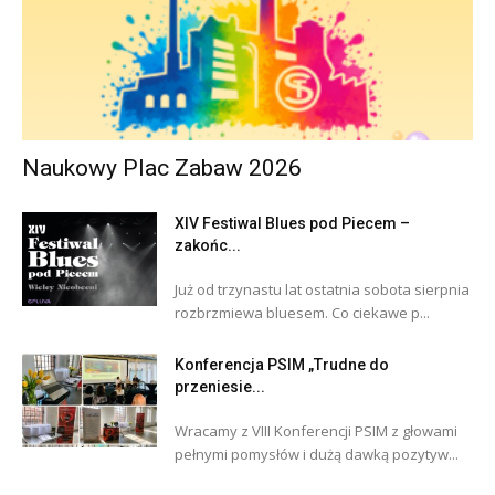
Naukowy Plac Zabaw 2026
XIV Festiwal Blues pod Piecem –
zakońc...
Już od trzynastu lat ostatnia sobota sierpnia
rozbrzmiewa bluesem. Co ciekawe p...
Konferencja PSIM „Trudne do
przeniesie...
Wracamy z VIII Konferencji PSIM z głowami
pełnymi pomysłów i dużą dawką pozytyw...