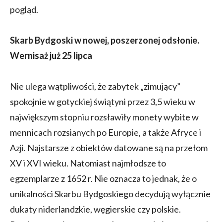
pogląd.
Skarb Bydgoski w nowej, poszerzonej odsłonie.
Wernisaż już 25 lipca
Nie ulega wątpliwości, że zabytek „zimujący”
spokojnie w gotyckiej świątyni przez 3,5 wieku w
największym stopniu rozsławiły monety wybite w
mennicach rozsianych po Europie, a także Afryce i
Azji. Najstarsze z obiektów datowane są na przełom
XV i XVI wieku. Natomiast najmłodsze to
egzemplarze z 1652 r. Nie oznacza to jednak, że o
unikalności Skarbu Bydgoskiego decydują wyłącznie
dukaty niderlandzkie, węgierskie czy polskie.