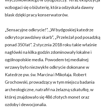
wzbogaci się o biżuterię, która odzyskała dawny
blask dzięki pracy konserwatorów.
„Sensacyjne odkrycie!”, „W bydgoskiej katedrze
odkryto prawdziwy skarb”, „Przeleżał pod posadzką
ponad 350 lat”. 2 stycznia 2018 roku takie właśnie
nagłówki na kilka godzin zdominowały lokalne i
ogólnopolskie media. Powodem tej medialnej
wrzawy było niezwykłe odkrycie dokonane w
Katedrze pw. św. Marcina i Mikołaja. Robert
Grochowski, prowadzący w tym miejscu badania
archeologiczne, natrafił na żelazną szkatułkę, w
której znajdowało się 486 złotych monet oraz
ozdoby i dewocjonalia.