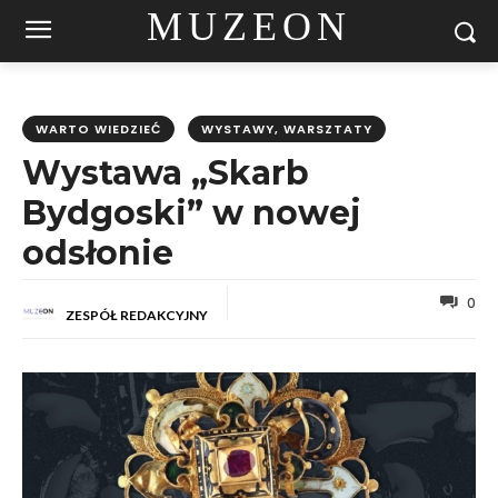
MUZEON
WARTO WIEDZIEĆ
WYSTAWY, WARSZTATY
Wystawa „Skarb
Bydgoski” w nowej
odsłonie
0
ZESPÓŁ REDAKCYJNY