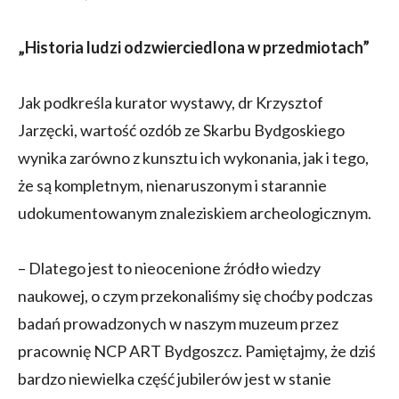
„Historia ludzi odzwierciedlona w przedmiotach”
Jak podkreśla kurator wystawy, dr Krzysztof
Jarzęcki, wartość ozdób ze Skarbu Bydgoskiego
wynika zarówno z kunsztu ich wykonania, jak i tego,
że są kompletnym, nienaruszonym i starannie
udokumentowanym znaleziskiem archeologicznym.
– Dlatego jest to nieocenione źródło wiedzy
naukowej, o czym przekonaliśmy się choćby podczas
badań prowadzonych w naszym muzeum przez
pracownię NCP ART Bydgoszcz. Pamiętajmy, że dziś
bardzo niewielka część jubilerów jest w stanie