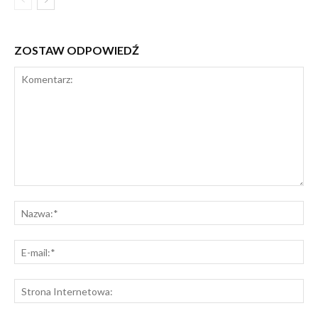
ZOSTAW ODPOWIEDŹ
Komentarz:
Na
E-
mai
St
Int