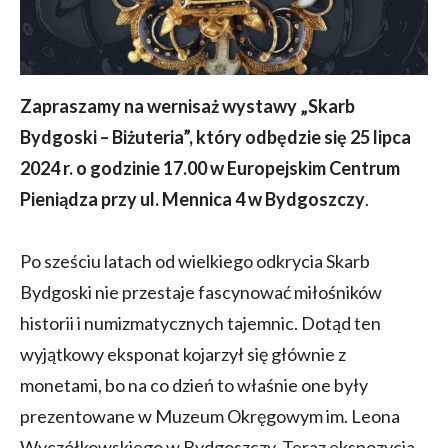
Zapraszamy na wernisaż wystawy „Skarb
Bydgoski – Biżuteria”, który odbędzie się 25 lipca
2024 r. o godzinie 17.00 w Europejskim Centrum
Pieniądza przy ul. Mennica 4 w Bydgoszczy
.
Po sześciu latach od wielkiego odkrycia Skarb
Bydgoski nie przestaje fascynować miłośników
historii i numizmatycznych tajemnic. Dotąd ten
wyjątkowy eksponat kojarzył się głównie z
monetami, bo na co dzień to właśnie one były
prezentowane w Muzeum Okręgowym im. Leona
Wyczółkowskiego w Bydgoszczy. Teraz ekspozycja