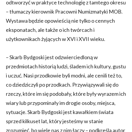
odtworzyć w praktyce technologię z tamtego okresu
– tłumaczy kierownik Pracowni Numizmatyki MOB.
Wystawa będzie opowieścią nie tylko o cennych
eksponatach, ale także o ich twórcach i
użytkownikach żyjących w XVI i XVII wieku.
– Skarb Bydgoski jest odzwierciedloną w
przedmiotach historią ludzi, śladem ich kultury, gustu
i uczuć. Nasi przodkowie byli modni, ale cenili też to,
co dziedziczyli po przodkach. Przywiązywali się do
rzeczy, które im się podobały, które były wyrazem ich
wiary lub przypominały im drogie osoby, miejsca,
sytuacje. Skarb Bydgoski jest kawałkiem świata
sprzed kilkuset lat, który jesteśmy w stanie
zrozumieć, bo wiele nas z nim łączy – podkreśla autor