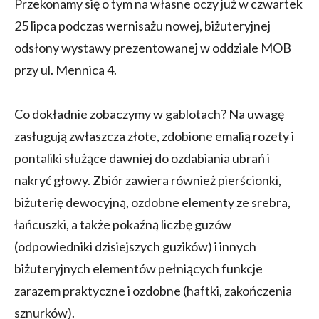
Przekonamy się o tym na własne oczy już w czwartek
25 lipca podczas wernisażu nowej, biżuteryjnej
odsłony wystawy prezentowanej w oddziale MOB
przy ul. Mennica 4.
Co dokładnie zobaczymy w gablotach? Na uwagę
zasługują zwłaszcza złote, zdobione emalią rozety i
pontaliki służące dawniej do ozdabiania ubrań i
nakryć głowy. Zbiór zawiera również pierścionki,
biżuterię dewocyjną, ozdobne elementy ze srebra,
łańcuszki, a także pokaźną liczbę guzów
(odpowiedniki dzisiejszych guzików) i innych
biżuteryjnych elementów pełniących funkcje
zarazem praktyczne i ozdobne (haftki, zakończenia
sznurków).