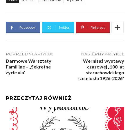
TAGI
Koncert
noc muzeów
wystawa
Facebook
Twitter
Pinterest
POPRZEDNI ARTYKUŁ
NASTĘPNY ARTYKUŁ
Darmowe Warsztaty
Wernisaż wystawy
Familijne – „Sekretne
czasowej „100 lat
życie ula”
starachowickiego
rzemiosła 1926-2026”
PRZECZYTAJ RÓWNIEŻ