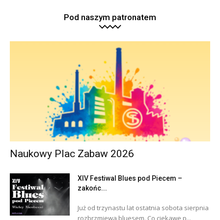
Pod naszym patronatem
Naukowy Plac Zabaw 2026
XIV Festiwal Blues pod Piecem –
zakońc...
Już od trzynastu lat ostatnia sobota sierpnia
rozbrzmiewa bluesem. Co ciekawe p...