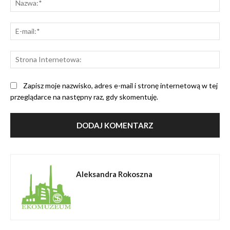
E-
mai
St
Int
Zapisz moje nazwisko, adres e-mail i stronę internetową w tej
przeglądarce na następny raz, gdy skomentuję.
Aleksandra Rokoszna