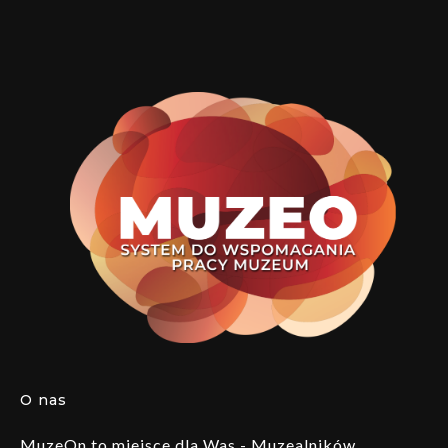
O nas
MuzeOn to miejsce dla Was - Muzealników,