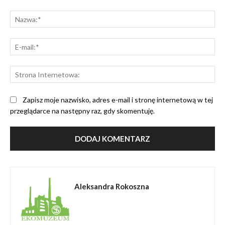
Komentarz:
Na
E-
mai
St
Int
Zapisz moje nazwisko, adres e-mail i stronę internetową w tej
przeglądarce na następny raz, gdy skomentuję.
Aleksandra Rokoszna