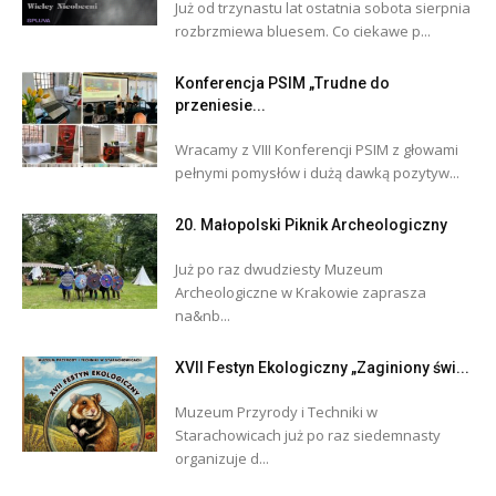
Już od trzynastu lat ostatnia sobota sierpnia
rozbrzmiewa bluesem. Co ciekawe p...
Konferencja PSIM „Trudne do
przeniesie...
Wracamy z VIII Konferencji PSIM z głowami
pełnymi pomysłów i dużą dawką pozytyw...
20. Małopolski Piknik Archeologiczny
Już po raz dwudziesty Muzeum
Archeologiczne w Krakowie zaprasza
na&nb...
XVII Festyn Ekologiczny „Zaginiony świ...
Muzeum Przyrody i Techniki w
Starachowicach już po raz siedemnasty
organizuje d...