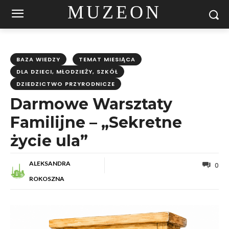
MUZEON
BAZA WIEDZY
TEMAT MIESIĄCA
DLA DZIECI, MŁODZIEŻY, SZKÓŁ
DZIEDZICTWO PRZYRODNICZE
Darmowe Warsztaty
Familijne – „Sekretne
życie ula”
ALEKSANDRA
0
ROKOSZNA