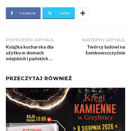
Facebook
Twitter
POPRZEDNI ARTYKUŁ
NASTĘPNY ARTYKUŁ
Książka kucharska dla
Twórcy ludowi na
użytku w domach
Łemkowszczyźnie
miejskich i pańskich …
PRZECZYTAJ RÓWNIEŻ