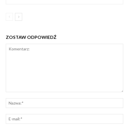
ZOSTAW ODPOWIEDŹ
Komentarz:
Na
E-
mai