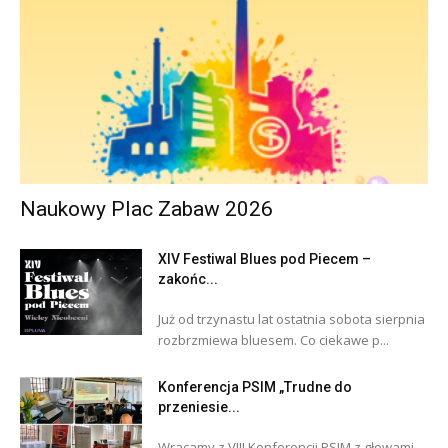
Naukowy Plac Zabaw 2026
XIV Festiwal Blues pod Piecem –
zakońc...
Już od trzynastu lat ostatnia sobota sierpnia
rozbrzmiewa bluesem. Co ciekawe p...
Konferencja PSIM „Trudne do
przeniesie...
Wracamy z VIII Konferencji PSIM z głowami