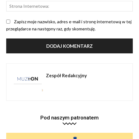
St
Int
Zapisz moje nazwisko, adres e-mail i stronę internetową w tej
przeglądarce na następny raz, gdy skomentuję.
Zespół Redakcyjny
Pod naszym patronatem