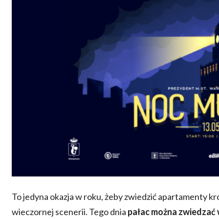
To jedyna okazja w roku, żeby zwiedzić apartamenty kró
wieczornej scenerii. Tego dnia
pałac można zwiedzać w