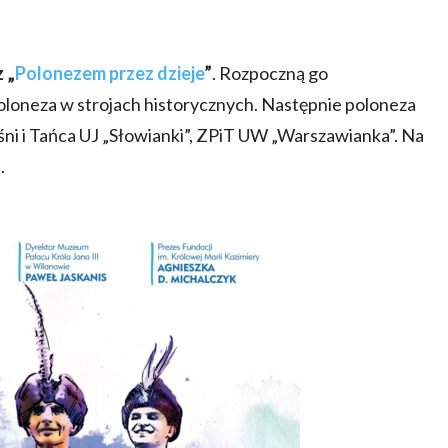
 „
Polonezem przez dzieje
”
. Rozpoczną go
oloneza w strojach historycznych. Następnie poloneza
ni i Tańca UJ „Słowianki”, ZPiT UW „Warszawianka”. Na
.