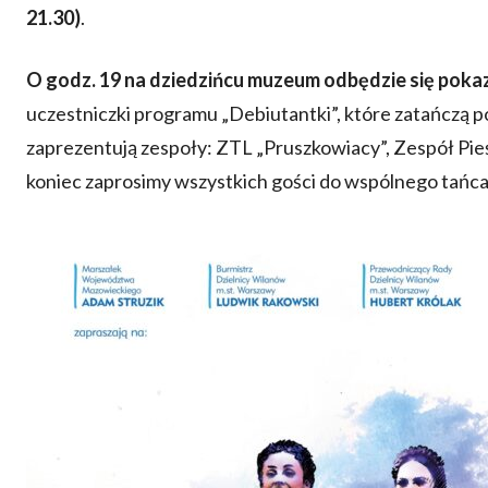
21.30)
.
O
godz. 19 na dziedzińcu muzeum odbędzie się pokaz
uczestniczki programu „Debiutantki”, które zatańczą p
zaprezentują zespoły: ZTL „Pruszkowiacy”, Zespół Pieś
koniec zaprosimy wszystkich gości do wspólnego tańca