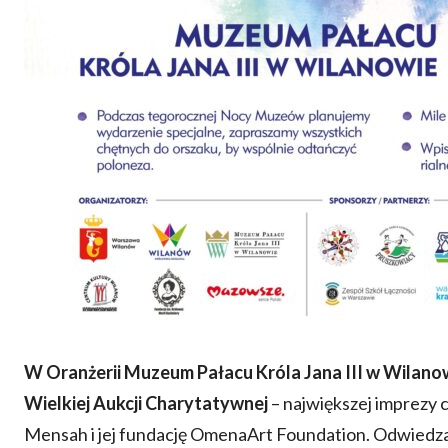
W Oranżerii Muzeum Pałacu Króla Jana III w Wilan
Wielkiej Aukcji Charytatywnej
– największej imprezy
Mensah i jej fundację OmenaArt Foundation. Odwiedzają