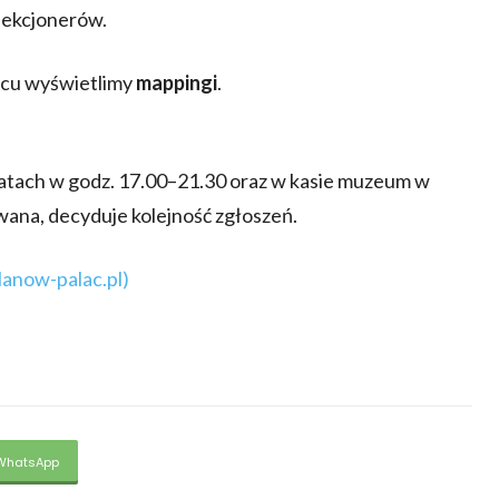
lekcjonerów.
acu wyświetlimy
mappingi
.
matach w godz. 17.00–21.30 oraz w kasie muzeum w
owana, decyduje kolejność zgłoszeń.
lanow-palac.pl)
WhatsApp