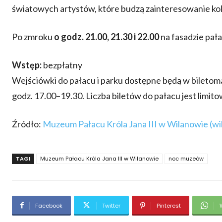
światowych artystów, które budzą zainteresowanie ko
Po zmroku
o godz. 21.00, 21.30 i 22.00
na fasadzie pał
Wstęp:
bezpłatny
Wejściówki do pałacu i parku dostępne będą w bileto
godz. 17.00–19.30. Liczba biletów do pałacu jest limit
Źródło:
Muzeum Pałacu Króla Jana III w Wilanowie (wi
TAGI
Muzeum Pałacu Króla Jana III w Wilanowie
noc muzeów
Facebook
Twitter
Pinterest