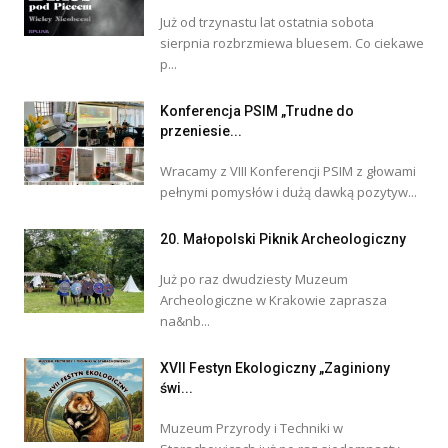
Już od trzynastu lat ostatnia sobota
sierpnia rozbrzmiewa bluesem. Co ciekawe
p...
Konferencja PSIM „Trudne do
przeniesie...
Wracamy z VIII Konferencji PSIM z głowami
pełnymi pomysłów i dużą dawką pozytyw...
20. Małopolski Piknik Archeologiczny
Już po raz dwudziesty Muzeum
Archeologiczne w Krakowie zaprasza
na&nb...
XVII Festyn Ekologiczny „Zaginiony
świ...
Muzeum Przyrody i Techniki w