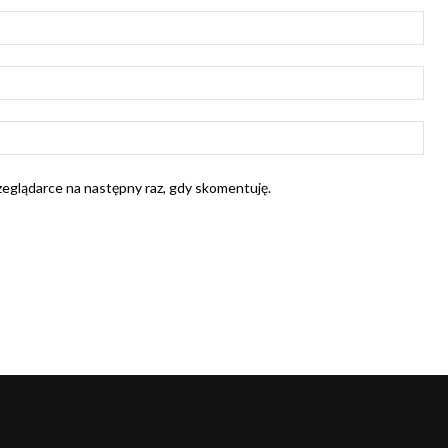
Naz
E-
mail
Str
Int
rzeglądarce na następny raz, gdy skomentuję.