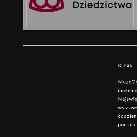
O nas
MuzeOn 
muzealn
Najświe
wystawy
codzien
portalu.