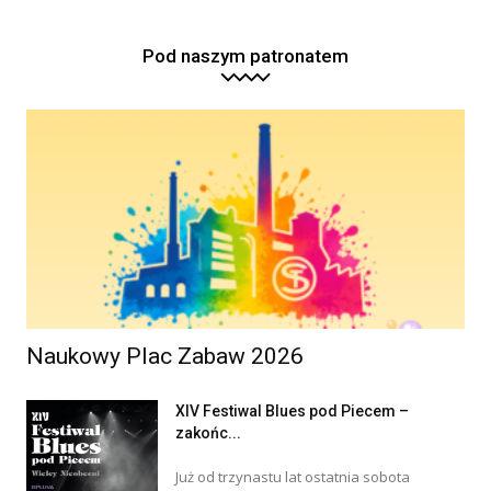
Pod naszym patronatem
Naukowy Plac Zabaw 2026
XIV Festiwal Blues pod Piecem –
zakońc...
Już od trzynastu lat ostatnia sobota