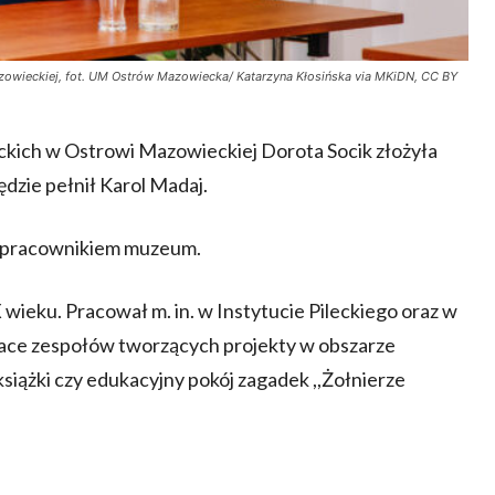
owieckiej, fot. UM Ostrów Mazowiecka/ Katarzyna Kłosińska via MKiDN, CC BY
ich w Ostrowi Mazowieckiej Dorota Socik złożyła
dzie pełnił Karol Madaj.
ie pracownikiem muzeum.
XX wieku. Pracował m. in. w Instytucie Pileckiego oraz w
race zespołów tworzących projekty w obszarze
iążki czy edukacyjny pokój zagadek ,,Żołnierze