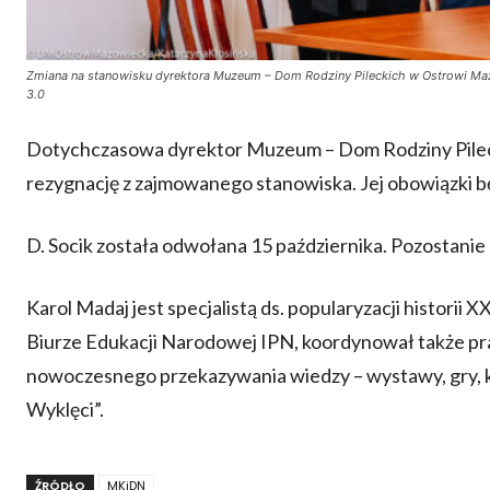
Zmiana na stanowisku dyrektora Muzeum – Dom Rodziny Pileckich w Ostrowi Maz
3.0
Dotychczasowa dyrektor Muzeum – Dom Rodziny Pileck
rezygnację z zajmowanego stanowiska. Jej obowiązki bę
D. Socik została odwołana 15 października. Pozostan
Karol Madaj jest specjalistą ds. popularyzacji historii 
Biurze Edukacji Narodowej IPN, koordynował także p
nowoczesnego przekazywania wiedzy – wystawy, gry, ks
Wyklęci”.
ŹRÓDŁO
MKiDN