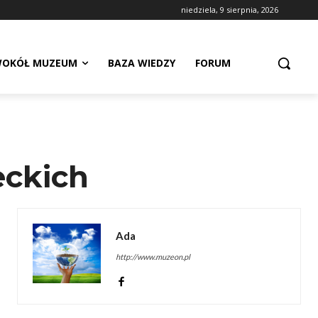
niedziela, 9 sierpnia, 2026
OKÓŁ MUZEUM
BAZA WIEDZY
FORUM
eckich
Ada
http://www.muzeon.pl