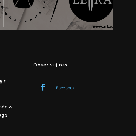
Obserwuj nas
ę z
Facebook
.
omóc w
ego