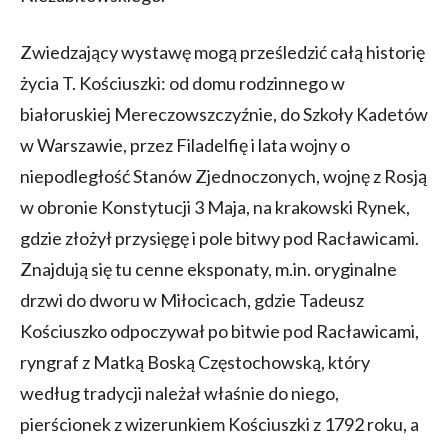
Zwiedzający wystawę mogą prześledzić całą historię
życia T. Kościuszki: od domu rodzinnego w
białoruskiej Mereczowszczyźnie, do Szkoły Kadetów
w Warszawie, przez Filadelfię i lata wojny o
niepodległość Stanów Zjednoczonych, wojnę z Rosją
w obronie Konstytucji 3 Maja, na krakowski Rynek,
gdzie złożył przysięgę i pole bitwy pod Racławicami.
Znajdują się tu cenne eksponaty, m.in. oryginalne
drzwi do dworu w Miłocicach, gdzie Tadeusz
Kościuszko odpoczywał po bitwie pod Racławicami,
ryngraf z Matką Boską Częstochowską, który
według tradycji należał właśnie do niego,
pierścionek z wizerunkiem Kościuszki z 1792 roku, a