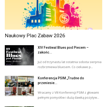
Naukowy Plac Zabaw 2026
XIV Festiwal Blues pod Piecem –
zakońc...
Już od trzynastu lat ostatnia sobota sierpnia
rozbrzmiewa bluesem. Co ciekawe p...
Konferencja PSIM „Trudne do
przeniesie...
Wracamy z VIII Konferencji PSIM z głowami
pełnymi pomysłów i dużą dawką pozytyw...