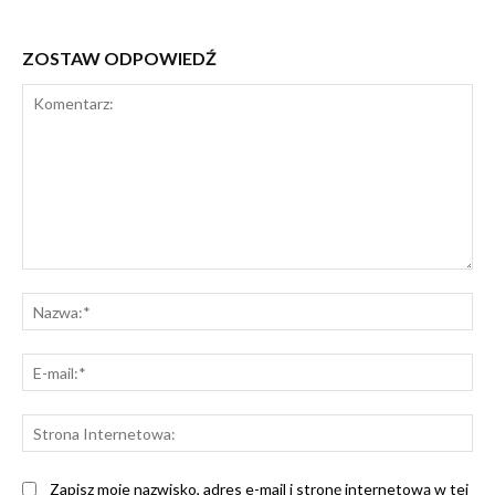
ZOSTAW ODPOWIEDŹ
Komentarz:
Na
E-
mai
St
Int
Zapisz moje nazwisko, adres e-mail i stronę internetową w tej