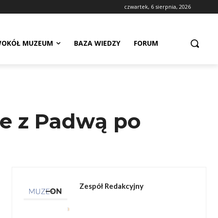
czwartek, 6 sierpnia, 2026
OKÓŁ MUZEUM
BAZA WIEDZY
FORUM
rie z Padwą po
Zespół Redakcyjny