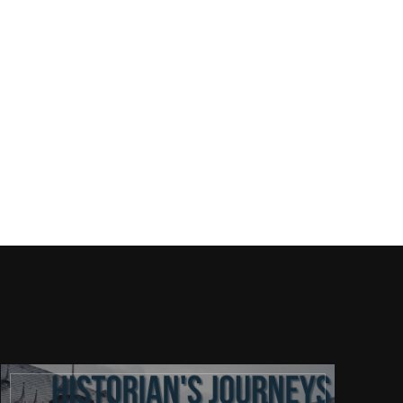
ona
ernetowa: