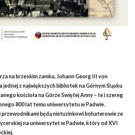
arza na brzeskim zamku, Johann Georg III von
jednej z największych bibliotek na Górnym Śląsku
nego kościoła na Górze Świętej Anny – te i szereg
żonego 800 lat temu uniwersytetu w Padwie.
mi przewodnikami będą nietuzinkowi bohaterowie ze
rycerskiej na uniwersytet w Padwie, który od XVI
ckiej.