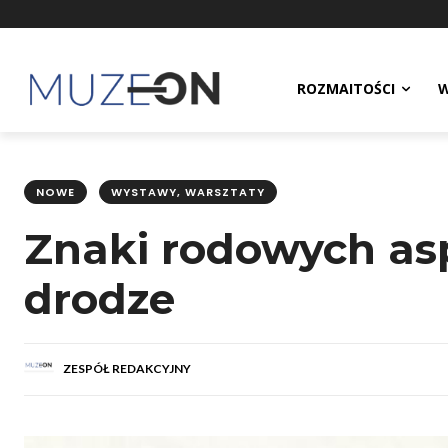
ROZMAITOŚCI
W
NOWE
WYSTAWY, WARSZTATY
Znaki rodowych aspi
drodze
ZESPÓŁ REDAKCYJNY