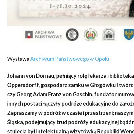
Wystawa
Archiwum Państwowego w Opolu
Johann von Dornau, pełniący rolę lekarza i bibliotek
Oppersdorff, gospodarz zamku w Głogówku i twórca 
czy Georg Adam Franz von Gaschin, fundator murowa
innych postaci łączyły podróże edukacyjne do zało
Zapraszamy w podróż w czasie i przestrzeni; naszy
Śląska, podejmujący trud podróży edukacyjnej bądź 
stulecia był intelektualną wizytówką Republiki Wene