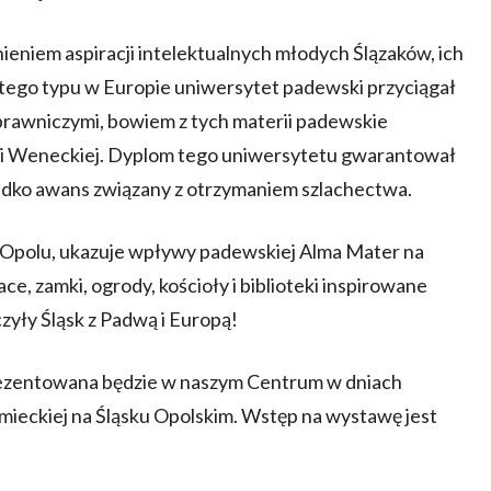
eniem aspiracji intelektualnych młodych Ślązaków, ich
 tego typu w Europie uniwersytet padewski przyciągał
prawniczymi, bowiem z tych materii padewskie
ki Weneckiej. Dyplom tego uniwersytetu gwarantował
rzadko awans związany z otrzymaniem szlachectwa.
polu, ukazuje wpływy padewskiej Alma Mater na
ace, zamki, ogrody, kościoły i biblioteki inspirowane
czyły Śląsk z Padwą i Europą!
rezentowana będzie w naszym Centrum w dniach
emieckiej na Śląsku Opolskim. Wstęp na wystawę jest