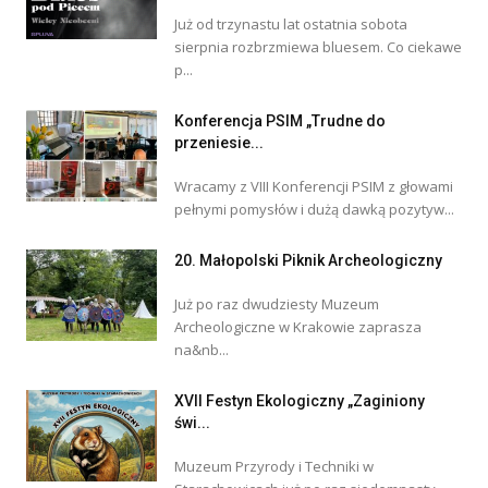
Już od trzynastu lat ostatnia sobota
sierpnia rozbrzmiewa bluesem. Co ciekawe
p...
Konferencja PSIM „Trudne do
przeniesie...
Wracamy z VIII Konferencji PSIM z głowami
pełnymi pomysłów i dużą dawką pozytyw...
20. Małopolski Piknik Archeologiczny
Już po raz dwudziesty Muzeum
Archeologiczne w Krakowie zaprasza
na&nb...
XVII Festyn Ekologiczny „Zaginiony
świ...
Muzeum Przyrody i Techniki w