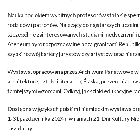
Nauka pod okiem wybitnych profesorów stała się spełni
rodziców i patronów. Należący do najstarszych uczelni
szczególnie zainteresowanych studiami medycznymi i 
Ateneum było rozpoznawalne poza granicami Republi
szybki rozwój kariery jurystów czy artystów oraz nie
Wystawa, opracowana przez Archiwum Państwowe w O
architekturę, sztukę i literaturę Śląska, prezentując pał
tamtejszymi wzorcami. Odkryj, jak szlaki edukacyjne łą
Dostępna w językach polskim i niemieckim wystawa p
1‑31 października 2024 r. w ramach 21. Dni Kultury Ni
bezpłatny.