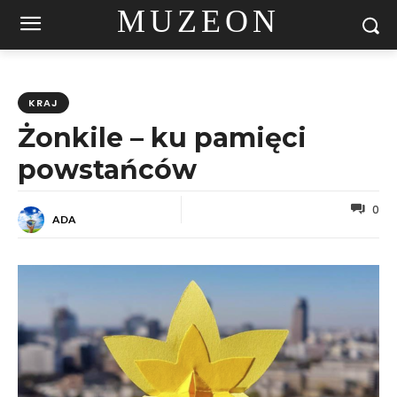
MUZEON
KRAJ
Żonkile – ku pamięci
powstańców
0
ADA