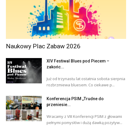
Naukowy Plac Zabaw 2026
XIV Festiwal Blues pod Piecem –
zakońc...
Już od trzynastu lat ostatnia sobota sierpnia
rozbrzmiewa bluesem. Co ciekawe p...
Konferencja PSIM „Trudne do
przeniesie...
Wracamy z VIII Konferencji PSIM z głowami
pełnymi pomysłów i dużą dawką pozytyw...