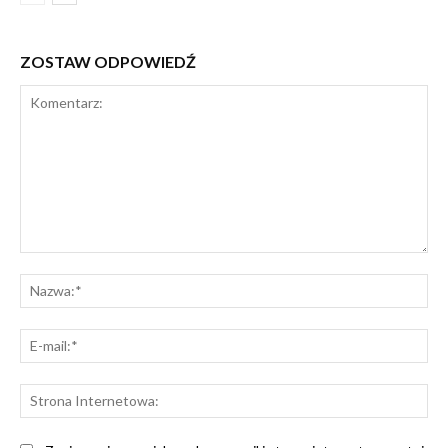
ZOSTAW ODPOWIEDŹ
Komentarz:
Na
E-
mai
St
Int