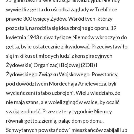
zorganizowana wielka akcja likwidacyjna. Niemcy
wywieźli z getta do ośrodka zagłady w Treblince
prawie 300 tysięcy Żydów. Wśród tych, którzy
pozostali, narodziła się idea zbrojnego oporu. 19
kwietnia 1943 r. dwa tysiące Niemców wkroczyło do
getta, by je ostatecznie zlikwidować. Przeciwstawiło
się im kilkuset młodych ludzi z konspiracyjnych
Żydowskiej Organizacji Bojowej (ŻOB) i
Żydowskiego Związku Wojskowego. Powstańcy,
pod dowództwem Mordechaja Anielewicza, byli
wycieńczeni i słabo uzbrojeni. Wielu wiedziało, że
nie mają szans, ale woleli zginąć w walce, by ocalić
swoją godność. Przez cztery tygodnie Niemcy
równali getto z ziemią, paląc dom po domu.
Schwytanych powstańców i mieszkańców zabijali lub