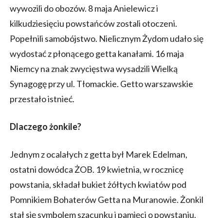
wywozili do obozów. 8 maja Anielewicz i
kilkudziesięciu powstańców zostali otoczeni.
Popełnili samobójstwo. Nielicznym Żydom udało się
wydostać z płonącego getta kanałami. 16 maja
Niemcy na znak zwycięstwa wysadzili Wielką
Synagogę przy ul. Tłomackie. Getto warszawskie
przestało istnieć.
Dlaczego żonkile?
Jednym z ocalałych z getta był Marek Edelman,
ostatni dowódca ŻOB. 19 kwietnia, w rocznicę
powstania, składał bukiet żółtych kwiatów pod
Pomnikiem Bohaterów Getta na Muranowie. Żonkil
stał się symbolem szacunku i pamięci o powstaniu.