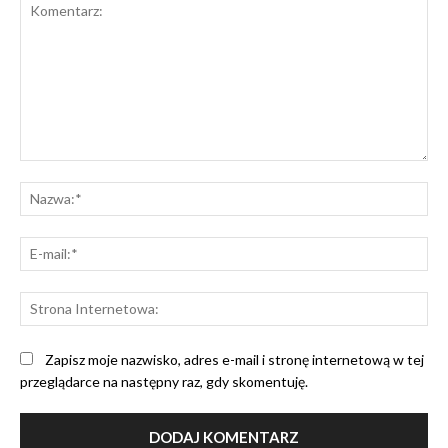
Komentarz:
Na
E-
mai
St
Int
Zapisz moje nazwisko, adres e-mail i stronę internetową w tej
przeglądarce na następny raz, gdy skomentuję.