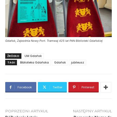
Gdańsk, Zajezdnia Nowy Port. Tramwaj 425 lat PAN Biblioteki Gdańskiej
ŹRÓDŁO
UM Gdańsk
TAGI
Biblioteka Gdańska
Gdańsk
jubileusz
Facebook
Twitter
Pinterest
POPRZEDNI ARTYKUŁ
NASTĘPNY ARTYKUŁ