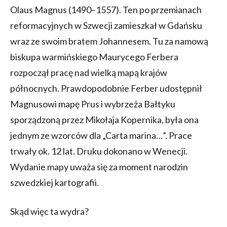
Olaus Magnus (1490–1557). Ten po przemianach
reformacyjnych w Szwecji zamieszkał w Gdańsku
wraz ze swoim bratem Johannesem. Tu za namową
biskupa warmińskiego Maurycego Ferbera
rozpoczął pracę nad wielką mapą krajów
północnych. Prawdopodobnie Ferber udostępnił
Magnusowi mapę Prus i wybrzeża Bałtyku
sporządzoną przez Mikołaja Kopernika, była ona
jednym ze wzorców dla „Carta marina…”. Prace
trwały ok. 12 lat. Druku dokonano w Wenecji.
Wydanie mapy uważa się za moment narodzin
szwedzkiej kartografii.
Skąd więc ta wydra?