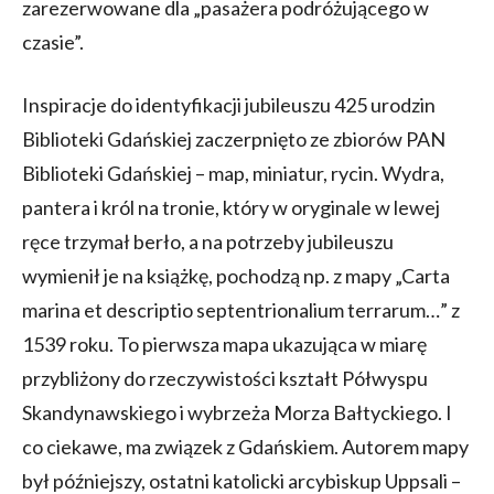
zarezerwowane dla „pasażera podróżującego w
czasie”.
Inspiracje do identyfikacji jubileuszu 425 urodzin
Biblioteki Gdańskiej zaczerpnięto ze zbiorów PAN
Biblioteki Gdańskiej – map, miniatur, rycin. Wydra,
pantera i król na tronie, który w oryginale w lewej
ręce trzymał berło, a na potrzeby jubileuszu
wymienił je na książkę, pochodzą np. z mapy „Carta
marina et descriptio septentrionalium terrarum…” z
1539 roku. To pierwsza mapa ukazująca w miarę
przybliżony do rzeczywistości kształt Półwyspu
Skandynawskiego i wybrzeża Morza Bałtyckiego. I
co ciekawe, ma związek z Gdańskiem. Autorem mapy
był późniejszy, ostatni katolicki arcybiskup Uppsali –