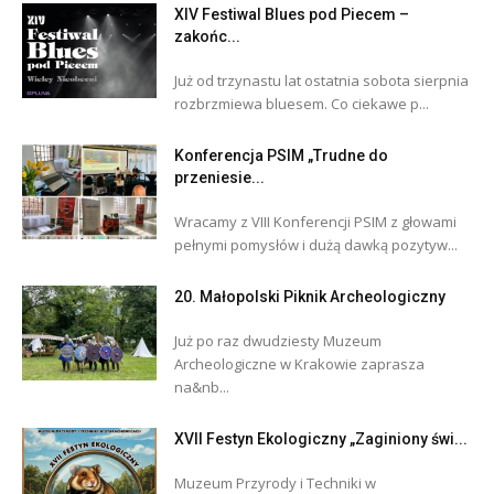
XIV Festiwal Blues pod Piecem –
zakońc...
Już od trzynastu lat ostatnia sobota sierpnia
rozbrzmiewa bluesem. Co ciekawe p...
Konferencja PSIM „Trudne do
przeniesie...
Wracamy z VIII Konferencji PSIM z głowami
pełnymi pomysłów i dużą dawką pozytyw...
20. Małopolski Piknik Archeologiczny
Już po raz dwudziesty Muzeum
Archeologiczne w Krakowie zaprasza
na&nb...
XVII Festyn Ekologiczny „Zaginiony świ...
Muzeum Przyrody i Techniki w