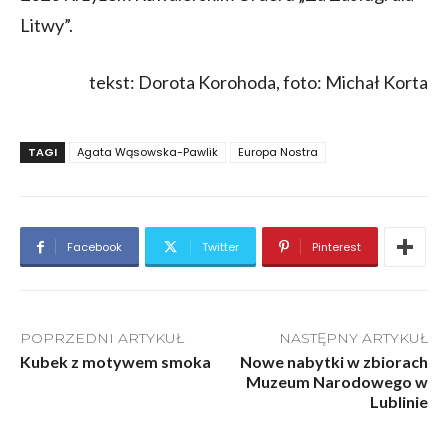
Litwy”.
tekst: Dorota Korohoda, foto: Michał Korta
TAGI
Agata Wąsowska-Pawlik
Europa Nostra
Facebook
Twitter
Pinterest
POPRZEDNI ARTYKUŁ
NASTĘPNY ARTYKUŁ
Kubek z motywem smoka
Nowe nabytki w zbiorach
Muzeum Narodowego w
Lublinie