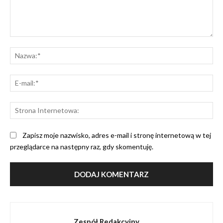
Komentarz:
Na
E-
mai
St
Int
Zapisz moje nazwisko, adres e-mail i stronę internetową w tej
przeglądarce na następny raz, gdy skomentuję.
Zespół Redakcyjny