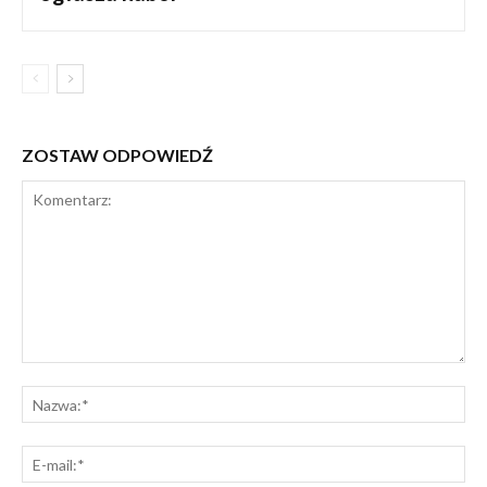
ZOSTAW ODPOWIEDŹ
Komentarz:
Na
E-
mai