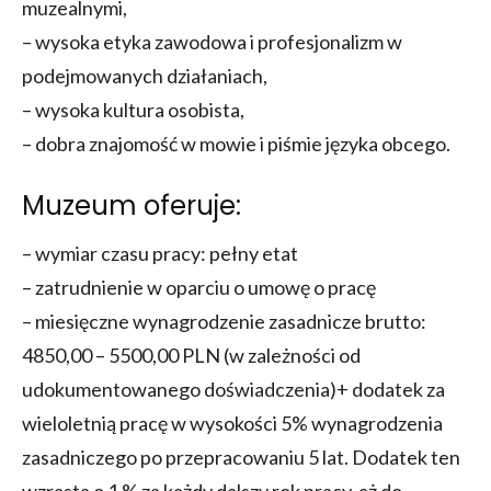
muzealnymi,
– wysoka etyka zawodowa i profesjonalizm w
podejmowanych działaniach,
– wysoka kultura osobista,
– dobra znajomość w mowie i piśmie języka obcego.
Muzeum oferuje:
– wymiar czasu pracy: pełny etat
– zatrudnienie w oparciu o umowę o pracę
– miesięczne wynagrodzenie zasadnicze brutto:
4850,00 – 5500,00 PLN (w zależności od
udokumentowanego doświadczenia)+ dodatek za
wieloletnią pracę w wysokości 5% wynagrodzenia
zasadniczego po przepracowaniu 5 lat. Dodatek ten
wzrasta o 1 % za każdy dalszy rok pracy, aż do