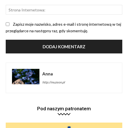
St
Int
Zapisz moje nazwisko, adres e-mail i stronę internetową w tej
przeglądarce na następny raz, gdy skomentuję.
Anna
http://muzeon.pl
Pod naszym patronatem