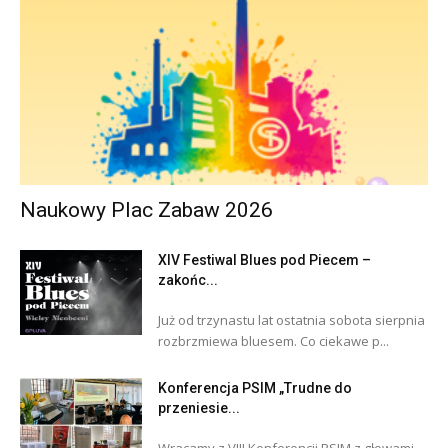
Naukowy Plac Zabaw 2026
XIV Festiwal Blues pod Piecem –
zakońc...
Już od trzynastu lat ostatnia sobota sierpnia
rozbrzmiewa bluesem. Co ciekawe p...
Konferencja PSIM „Trudne do
przeniesie...
Wracamy z VIII Konferencji PSIM z głowami