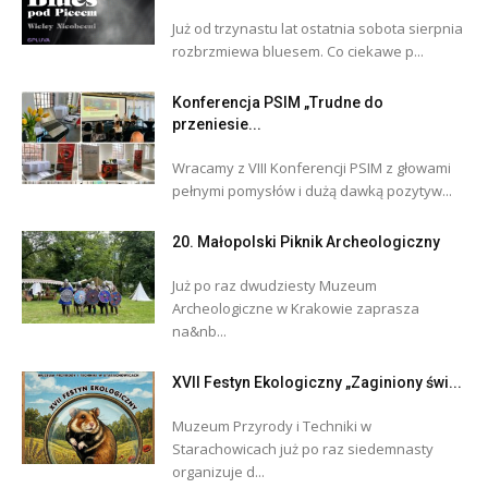
Już od trzynastu lat ostatnia sobota sierpnia
rozbrzmiewa bluesem. Co ciekawe p...
Konferencja PSIM „Trudne do
przeniesie...
Wracamy z VIII Konferencji PSIM z głowami
pełnymi pomysłów i dużą dawką pozytyw...
20. Małopolski Piknik Archeologiczny
Już po raz dwudziesty Muzeum
Archeologiczne w Krakowie zaprasza
na&nb...
XVII Festyn Ekologiczny „Zaginiony świ...
Muzeum Przyrody i Techniki w
Starachowicach już po raz siedemnasty
organizuje d...