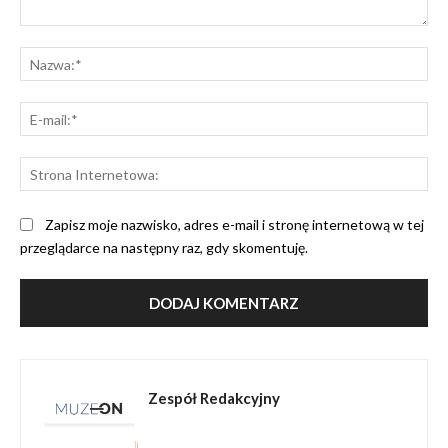
Komentarz:
Na
E-
mai
St
Int
Zapisz moje nazwisko, adres e-mail i stronę internetową w tej
przeglądarce na następny raz, gdy skomentuję.
Zespół Redakcyjny