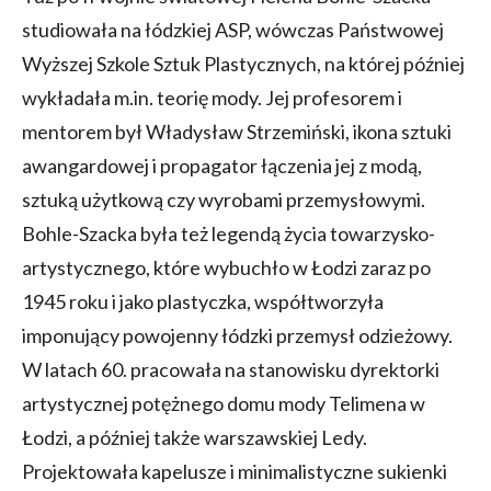
studiowała na łódzkiej ASP, wówczas Państwowej
Wyższej Szkole Sztuk Plastycznych, na której później
wykładała m.in. teorię mody. Jej profesorem i
mentorem był Władysław Strzemiński, ikona sztuki
awangardowej i propagator łączenia jej z modą,
sztuką użytkową czy wyrobami przemysłowymi.
Bohle-Szacka była też legendą życia towarzysko-
artystycznego, które wybuchło w Łodzi zaraz po
1945 roku i jako plastyczka, współtworzyła
imponujący powojenny łódzki przemysł odzieżowy.
W latach 60. pracowała na stanowisku dyrektorki
artystycznej potężnego domu mody Telimena w
Łodzi, a później także warszawskiej Ledy.
Projektowała kapelusze i minimalistyczne sukienki