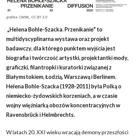
grafika: CMWŁ, CC BY 3.0
„Helena Bohle-Szacka. Przenikanie” to
multidyscyplinarna wystawa oraz projekt
badawczy, dla którego punktem wyjścia jest
biografia i twórczość artystki, projektantki mody,
graficzki, filantropki i kuratorki związanej z
Białymstokiem, Łodzią, Warszawą i Berlinem.
Helena Bohle-Szacka (1928-2011) była Polką o
niemiecko-żydowskich korzeniach, a w czasie
wojny więźniarką obozów koncentracyjnych w
Ravensbrück i Helmbrechts.
W latach 20. XXI wieku wracają demony przeszłości