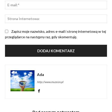
E-
mai
St
Int
Zapisz moje nazwisko, adres e-mail i stronę internetową w tej
przeglądarce na następny raz, gdy skomentuję.
Ada
http://www.muzeon.pl