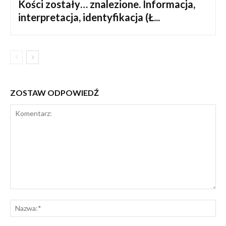
Kości zostały… znalezione. Informacja,
interpretacja, identyfikacja (Ł...
ZOSTAW ODPOWIEDŹ
Komentarz:
Na