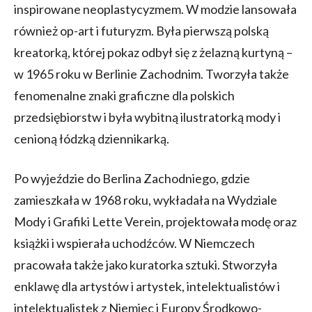
inspirowane neoplastycyzmem. W modzie lansowała
również op-art i futuryzm. Była pierwszą polską
kreatorką, której pokaz odbył się z żelazną kurtyną –
w 1965 roku w Berlinie Zachodnim. Tworzyła także
fenomenalne znaki graficzne dla polskich
przedsiębiorstw i była wybitną ilustratorką mody i
cenioną łódzką dziennikarką.
Po wyjeździe do Berlina Zachodniego, gdzie
zamieszkała w 1968 roku, wykładała na Wydziale
Mody i Grafiki Lette Verein, projektowała modę oraz
książki i wspierała uchodźców. W Niemczech
pracowała także jako kuratorka sztuki. Stworzyła
enklawę dla artystów i artystek, intelektualistów i
intelektualistek z Niemiec i Europy Środkowo-