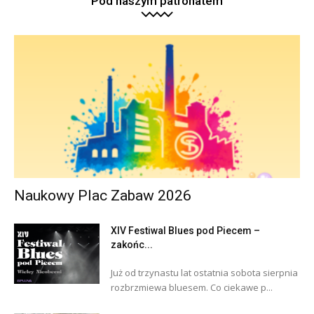
Pod naszym patronatem
Naukowy Plac Zabaw 2026
XIV Festiwal Blues pod Piecem –
zakońc...
Już od trzynastu lat ostatnia sobota sierpnia
rozbrzmiewa bluesem. Co ciekawe p...