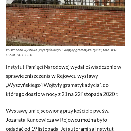
zniszczona wystawa „Wyszyńskiego i Wojtyły gramatyka życia”, foto: IPN
Lublin, CC BY 3.0
Instytut Pamięci Narodowej wydał oświadczenie w
sprawie zniszczenia w Rejowcu wystawy
„Wyszyńskiego i Wojtyły gramatyka życia”, do
którego doszło w nocy z 21 na 22 listopada 2020 r.
Wystawę umiejscowioną przy kościele pw. św.
Jozafata Kuncewicza w Rejowcu można było
oglądać od 19 listopada. Jej autorami są Instytut