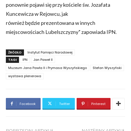
ponownie pojawi się przy kościele św. Jozafata
Kuncewicza w Rejowcu, jak
również będzie prezentowana w innych
miejscowościach Lubelszczyzny” zapowiada IPN.
ŹRÓDŁO
Instytut Pamięci Narodowej
TAGI
IPN
Jan Paweł II
Muzeum Jana Pawła II i Prymasa Wyszyńskiego
Stefan Wyszyński
wystawa plenerowa
Facebook
Twitter
Pinterest
POPRZEDNI ARTYKUŁ
NASTĘPNY ARTYKUŁ