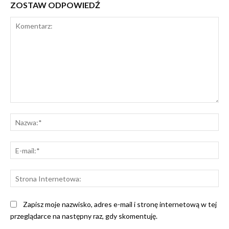
ZOSTAW ODPOWIEDŹ
Komentarz:
Na
E-
mai
St
Int
Zapisz moje nazwisko, adres e-mail i stronę internetową w tej
przeglądarce na następny raz, gdy skomentuję.