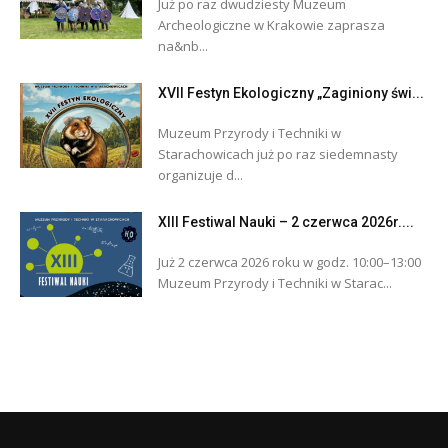
Już po raz dwudziesty Muzeum
Archeologiczne w Krakowie zaprasza
na&nb...
XVII Festyn Ekologiczny „Zaginiony świ...
Muzeum Przyrody i Techniki w
Starachowicach już po raz siedemnasty
organizuje d...
XIII Festiwal Nauki – 2 czerwca 2026r....
Już 2 czerwca 2026 roku w godz. 10:00–13:00
Muzeum Przyrody i Techniki w Starac...