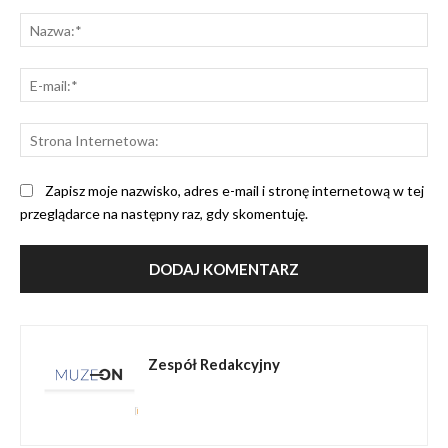
Komentarz:
Na
E-
mai
St
Int
Zapisz moje nazwisko, adres e-mail i stronę internetową w tej
przeglądarce na następny raz, gdy skomentuję.
Zespół Redakcyjny