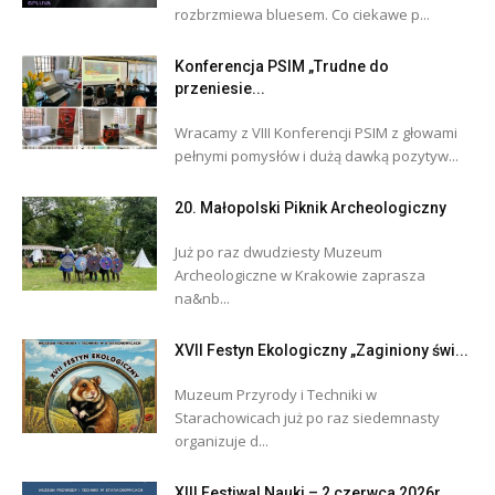
rozbrzmiewa bluesem. Co ciekawe p...
Konferencja PSIM „Trudne do
przeniesie...
Wracamy z VIII Konferencji PSIM z głowami
pełnymi pomysłów i dużą dawką pozytyw...
20. Małopolski Piknik Archeologiczny
Już po raz dwudziesty Muzeum
Archeologiczne w Krakowie zaprasza
na&nb...
XVII Festyn Ekologiczny „Zaginiony świ...
Muzeum Przyrody i Techniki w
Starachowicach już po raz siedemnasty
organizuje d...
XIII Festiwal Nauki – 2 czerwca 2026r....