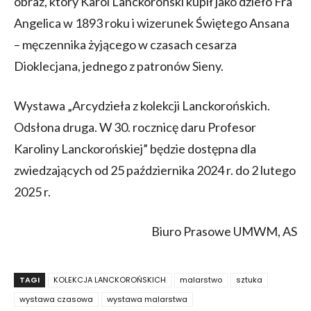
obraz, który Karol Lanckoroński kupił jako dzieło Fra
Angelica w 1893 roku i wizerunek Świętego Ansana
– męczennika żyjącego w czasach cesarza
Dioklecjana, jednego z patronów Sieny.
Wystawa „Arcydzieła z kolekcji Lanckorońskich.
Odsłona druga. W 30. rocznicę daru Profesor
Karoliny Lanckorońskiej” będzie dostępna dla
zwiedzających od 25 października 2024 r. do 2 lutego
2025 r.
Biuro Prasowe UMWM, AS
TAGI
KOLEKCJA LANCKOROŃSKICH
malarstwo
sztuka
wystawa czasowa
wystawa malarstwa