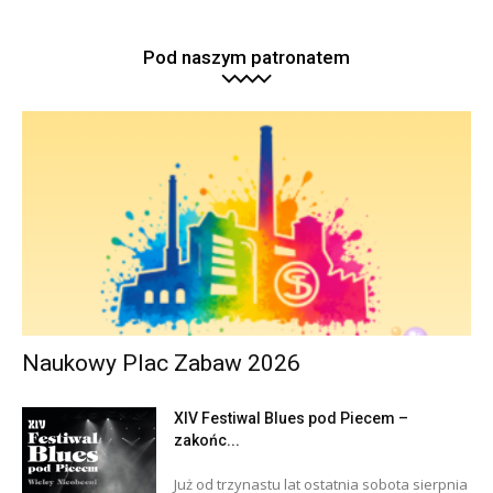
Pod naszym patronatem
Naukowy Plac Zabaw 2026
XIV Festiwal Blues pod Piecem –
zakońc...
Już od trzynastu lat ostatnia sobota sierpnia