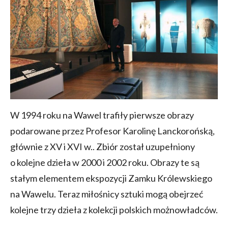
W 1994 roku na Wawel trafiły pierwsze obrazy
podarowane przez Profesor Karolinę Lanckorońską,
głównie z XV i XVI w.. Zbiór został uzupełniony
o kolejne dzieła w 2000 i 2002 roku. Obrazy te są
stałym elementem ekspozycji Zamku Królewskiego
na Wawelu. Teraz miłośnicy sztuki mogą obejrzeć
kolejne trzy dzieła z kolekcji polskich możnowładców.