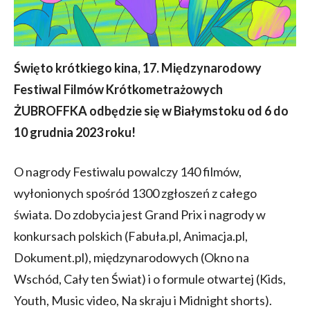
Święto krótkiego kina, 17. Międzynarodowy
Festiwal Filmów Krótkometrażowych
ŻUBROFFKA odbędzie się w Białymstoku od 6 do
10 grudnia 2023 roku!
O nagrody Festiwalu powalczy 140 filmów,
wyłonionych spośród 1300 zgłoszeń z całego
świata. Do zdobycia jest Grand Prix i nagrody w
konkursach polskich (Fabuła.pl, Animacja.pl,
Dokument.pl), międzynarodowych (Okno na
Wschód, Cały ten Świat) i o formule otwartej (Kids,
Youth, Music video, Na skraju i Midnight shorts).