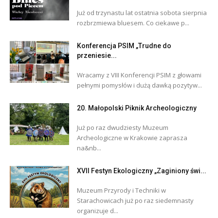
Już od trzynastu lat ostatnia sobota sierpnia
rozbrzmiewa bluesem. Co ciekawe p...
Konferencja PSIM „Trudne do
przeniesie...
Wracamy z VIII Konferencji PSIM z głowami
pełnymi pomysłów i dużą dawką pozytyw...
20. Małopolski Piknik Archeologiczny
Już po raz dwudziesty Muzeum
Archeologiczne w Krakowie zaprasza
na&nb...
XVII Festyn Ekologiczny „Zaginiony świ...
Muzeum Przyrody i Techniki w
Starachowicach już po raz siedemnasty
organizuje d...