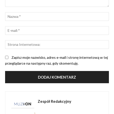
Komentarz:
Na
E-
mai
St
Int
Zapisz moje nazwisko, adres e-mail i stronę internetową w tej
przeglądarce na następny raz, gdy skomentuję.
Zespół Redakcyjny