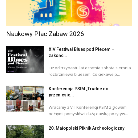
Naukowy Plac Zabaw 2026
XIV Festiwal Blues pod Piecem –
zakońc...
Już od trzynastu lat ostatnia sobota sierpnia
rozbrzmiewa bluesem. Co ciekawe p...
Konferencja PSIM „Trudne do
przeniesie...
Wracamy z VIII Konferencji PSIM z głowami
pełnymi pomysłów i dużą dawką pozytyw...
20. Małopolski Piknik Archeologiczny