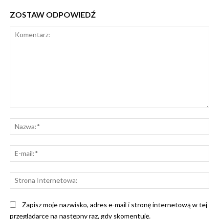
ZOSTAW ODPOWIEDŹ
Komentarz:
Na
E-
mai
St
Int
Zapisz moje nazwisko, adres e-mail i stronę internetową w tej
przeglądarce na następny raz, gdy skomentuję.