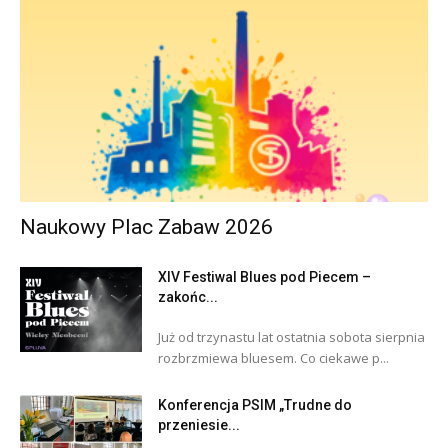
Naukowy Plac Zabaw 2026
XIV Festiwal Blues pod Piecem –
zakońc...
Już od trzynastu lat ostatnia sobota sierpnia
rozbrzmiewa bluesem. Co ciekawe p...
Konferencja PSIM „Trudne do
przeniesie...