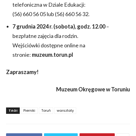
telefoniczna w Dziale Edukacji:
(56) 660 56 05 lub (56) 660 56 32.
7 grudnia 2024 r. (sobota), godz. 12.00
–
bezpłatne zajęcia dla rodzin.
Wejściówki dostępne online na
stronie:
muzeum.torun.pl
Zapraszamy!
Muzeum Okręgowe w Toruniu
TAGI
Pierniki
Toruń
warsztaty