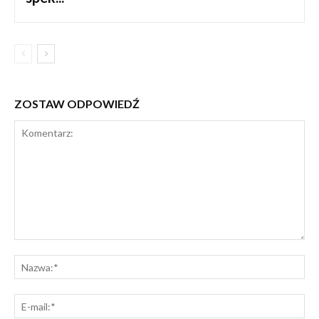
ZOSTAW ODPOWIEDŹ
Komentarz:
Na
E-
mai