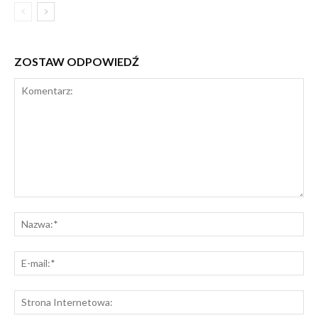
ZOSTAW ODPOWIEDŹ
Komentarz:
Na
E-
mai
St
Int