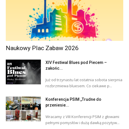
Naukowy Plac Zabaw 2026
XIV Festiwal Blues pod Piecem –
zakońc...
Już od trzynastu lat ostatnia sobota sierpnia
rozbrzmiewa bluesem. Co ciekawe p...
Konferencja PSIM „Trudne do
przeniesie...
Wracamy z VIII Konferencji PSIM z głowami
pełnymi pomysłów i dużą dawką pozytyw...