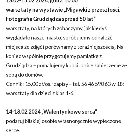
13.02-15.02.2024, godz. 10.00
warsztaty na wystawie „Migawki z przeszłości.
Fotografie Grudziądza sprzed 50 lat”
warsztaty, na których zobaczymy, jak kiedyś
wyglądało nasze miasto, spróbujemy odnaleźć
miejsca ze zdjęć i porównamy z teraźniejszością. Na
koniec wspólnie przygotujemy pamiątkę z
Grudziądza – pomalujemy kubki, które zabierzecie ze
sobą do domów.
Cennik: 15,00 zł/os.; zapisy – tel. 56 46 590 63 w.18;
warsztaty dla dzieci z klas 1-6.
14-18.02.2024 „Walentynkowe serca”
podaruj bliskiej osobie własnoręcznie wypieczone
serce.