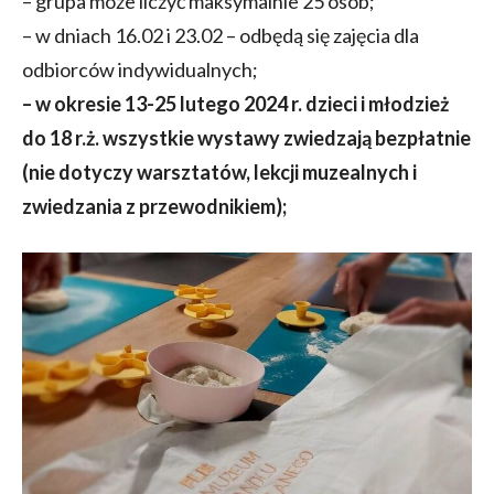
– grupa może liczyć maksymalnie 25 osób;
– w dniach 16.02 i 23.02 – odbędą się zajęcia dla
odbiorców indywidualnych;
– w okresie 13-25 lutego 2024 r. dzieci i młodzież
do 18 r.ż. wszystkie wystawy zwiedzają bezpłatnie
(nie dotyczy warsztatów, lekcji muzealnych i
zwiedzania z przewodnikiem);