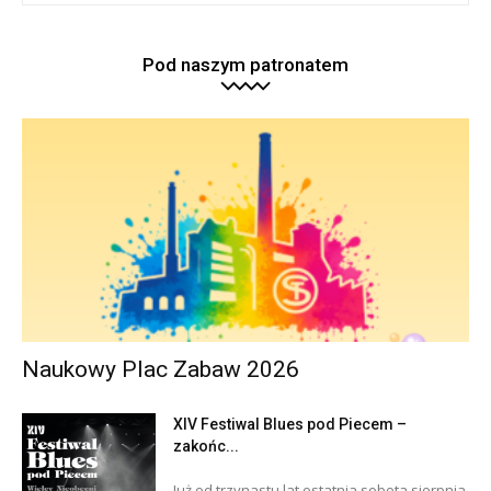
Pod naszym patronatem
Naukowy Plac Zabaw 2026
XIV Festiwal Blues pod Piecem –
zakońc...
Już od trzynastu lat ostatnia sobota sierpnia