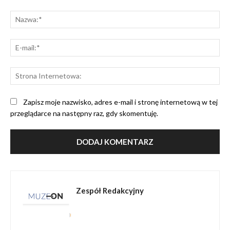
Komentarz:
Na
E-
mai
St
Int
Zapisz moje nazwisko, adres e-mail i stronę internetową w tej
przeglądarce na następny raz, gdy skomentuję.
Zespół Redakcyjny