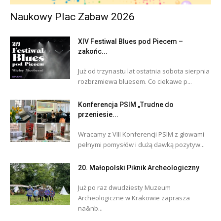
Naukowy Plac Zabaw 2026
XIV Festiwal Blues pod Piecem –
zakońc...
Już od trzynastu lat ostatnia sobota sierpnia
rozbrzmiewa bluesem. Co ciekawe p...
Konferencja PSIM „Trudne do
przeniesie...
Wracamy z VIII Konferencji PSIM z głowami
pełnymi pomysłów i dużą dawką pozytyw...
20. Małopolski Piknik Archeologiczny
Już po raz dwudziesty Muzeum
Archeologiczne w Krakowie zaprasza
na&nb...