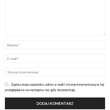
Komentarz:
Na
E-
mai
St
Int
Zapisz moje nazwisko, adres e-mail i stronę internetową w tej
przeglądarce na następny raz, gdy skomentuję.