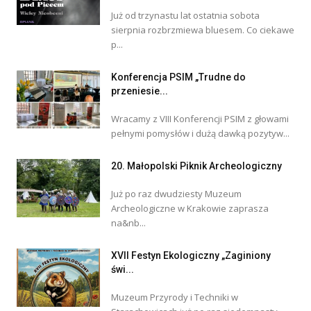
Już od trzynastu lat ostatnia sobota
sierpnia rozbrzmiewa bluesem. Co ciekawe
p...
Konferencja PSIM „Trudne do
przeniesie...
Wracamy z VIII Konferencji PSIM z głowami
pełnymi pomysłów i dużą dawką pozytyw...
20. Małopolski Piknik Archeologiczny
Już po raz dwudziesty Muzeum
Archeologiczne w Krakowie zaprasza
na&nb...
XVII Festyn Ekologiczny „Zaginiony
świ...
Muzeum Przyrody i Techniki w