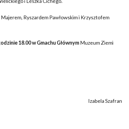
ielickiego i Leszka Cichego.
em Majerem, Ryszardem Pawłowskim i Krzysztofem
 godzinie 18.00 w Gmachu Głównym
Muzeum Ziemi
Izabela Szafran