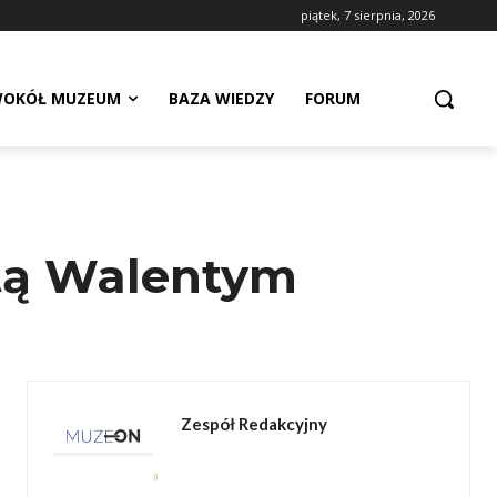
piątek, 7 sierpnia, 2026
OKÓŁ MUZEUM
BAZA WIEDZY
FORUM
stą Walentym
Zespół Redakcyjny