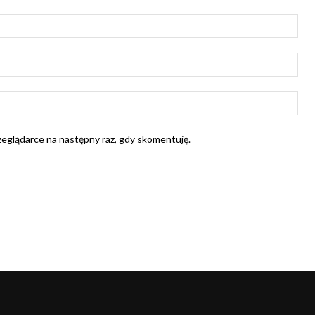
Naz
E-
mail
Str
Int
rzeglądarce na następny raz, gdy skomentuję.