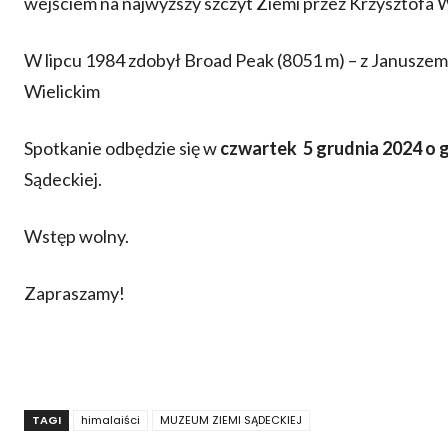
wejściem na najwyższy szczyt Ziemi przez Krzysztofa W
W lipcu 1984 zdobył Broad Peak (8051 m) – z Janusz
Wielickim
Spotkanie odbędzie się w
czwartek 5 grudnia 2024 o
Sądeckiej.
Wstęp wolny.
Zapraszamy!
TAGI
himalaiści
MUZEUM ZIEMI SĄDECKIEJ