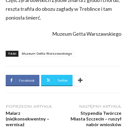
reszta trafiła do obozu zagłady w Treblince i tam
poniosła śmierć.
Muzeum Getta Warszawskiego
TAGI
Muzeum Getta Warszawskiego
Facebook
Twitter
POPRZEDNI ARTYKUŁ
NASTĘPNY ARTYKUŁ
Malarz
Stypendia Twórcze
(nie)konsekwentny –
Miasta Szczecin – ruszył
wernisaż
nabór wniosków