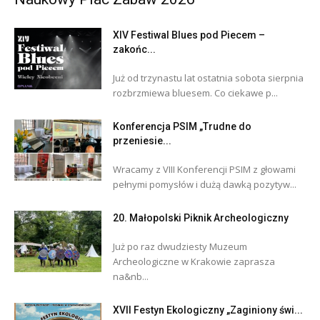
XIV Festiwal Blues pod Piecem –
zakońc...
Już od trzynastu lat ostatnia sobota sierpnia
rozbrzmiewa bluesem. Co ciekawe p...
Konferencja PSIM „Trudne do
przeniesie...
Wracamy z VIII Konferencji PSIM z głowami
pełnymi pomysłów i dużą dawką pozytyw...
20. Małopolski Piknik Archeologiczny
Już po raz dwudziesty Muzeum
Archeologiczne w Krakowie zaprasza
na&nb...
XVII Festyn Ekologiczny „Zaginiony świ...