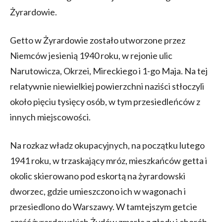
Żyrardowie.
Getto w Żyrardowie zostało utworzone przez
Niemców jesienią 1940 roku, w rejonie ulic
Narutowicza, Okrzei, Mireckiego i 1-go Maja. Na tej
relatywnie niewielkiej powierzchni naziści stłoczyli
około pięciu tysięcy osób, w tym przesiedleńców z
innych miejscowości.
Na rozkaz władz okupacyjnych, na początku lutego
1941 roku, w trzaskający mróz, mieszkańców getta i
okolic skierowano pod eskortą na żyrardowski
dworzec, gdzie umieszczono ich w wagonach i
przesiedlono do Warszawy. W tamtejszym getcie
część żyrardowskich Żydów zmarła z głodu i chorób,