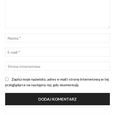
Komentarz:
Na
E-
mai
St
Int
Zapisz moje nazwisko, adres e-mail i stronę internetową w tej
przeglądarce na następny raz, gdy skomentuję.