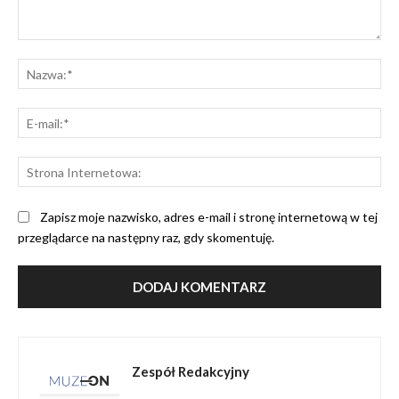
Komentarz:
Na
E-
mai
St
Int
Zapisz moje nazwisko, adres e-mail i stronę internetową w tej
przeglądarce na następny raz, gdy skomentuję.
Zespół Redakcyjny