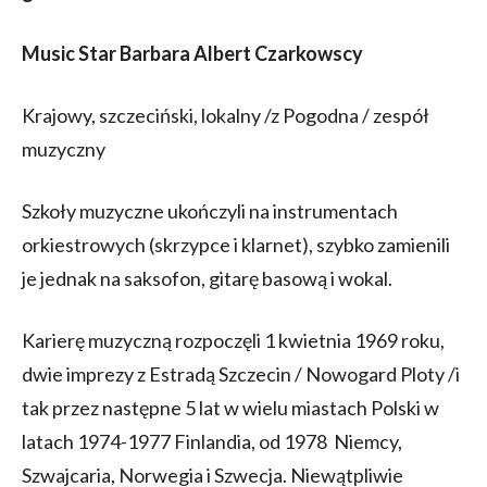
Music Star Barbara Albert Czarkowscy
Krajowy, szczeciński, lokalny /z Pogodna / zespół
muzyczny
Szkoły muzyczne ukończyli na instrumentach
orkiestrowych (skrzypce i klarnet), szybko zamienili
je jednak na saksofon, gitarę basową i wokal.
Karierę muzyczną rozpoczęli 1 kwietnia 1969 roku,
dwie imprezy z Estradą Szczecin / Nowogard Ploty /i
tak przez następne 5 lat w wielu miastach Polski w
latach 1974-1977 Finlandia, od 1978 Niemcy,
Szwajcaria, Norwegia i Szwecja. Niewątpliwie