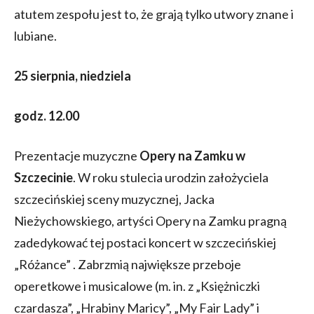
atutem zespołu jest to, że grają tylko utwory znane i
lubiane.
25 sierpnia, niedziela
godz. 12.00
Prezentacje muzyczne
Opery na Zamku w
Szczecinie
. W roku stulecia urodzin założyciela
szczecińskiej sceny muzycznej, Jacka
Nieżychowskiego, artyści Opery na Zamku pragną
zadedykować tej postaci koncert w szczecińskiej
„Różance” . Zabrzmią największe przeboje
operetkowe i musicalowe (m. in. z „Księżniczki
czardasza”, „Hrabiny Maricy”, „My Fair Lady” i