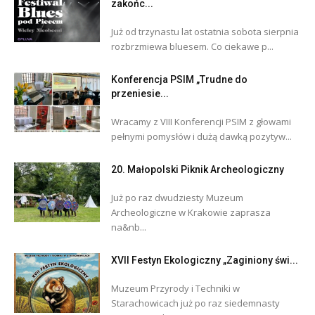
zakońc...
Już od trzynastu lat ostatnia sobota sierpnia
rozbrzmiewa bluesem. Co ciekawe p...
Konferencja PSIM „Trudne do
przeniesie...
Wracamy z VIII Konferencji PSIM z głowami
pełnymi pomysłów i dużą dawką pozytyw...
20. Małopolski Piknik Archeologiczny
Już po raz dwudziesty Muzeum
Archeologiczne w Krakowie zaprasza
na&nb...
XVII Festyn Ekologiczny „Zaginiony świ...
Muzeum Przyrody i Techniki w
Starachowicach już po raz siedemnasty