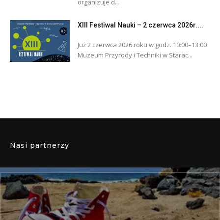
organizuje d...
XIII Festiwal Nauki – 2 czerwca 2026r....
Już 2 czerwca 2026 roku w godz. 10:00–13:00
Muzeum Przyrody i Techniki w Starac...
Nasi partnerzy