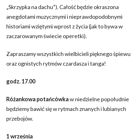
„Skrzypka na dachu”). Całość będzie okraszona
anegdotami muzycznymi i nieprawdopodobnymi
historiami wziętymi wprost z życia (jak to bywa w
zaczarowanym świecie operetki).
Zapraszamy wszystkich wielbicieli pięknego śpiewu
oraz ognistych rytmów czardasza i tanga!
godz. 17.00
Różankowa potańcówka
w niedzielne popołudnie
będziemy bawić się w rytmach znanych i lubianych
przebojów.
1 września