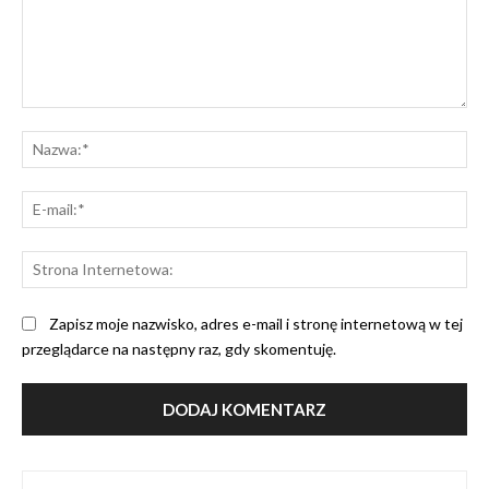
Komentarz:
Na
E-
mai
St
Int
Zapisz moje nazwisko, adres e-mail i stronę internetową w tej
przeglądarce na następny raz, gdy skomentuję.