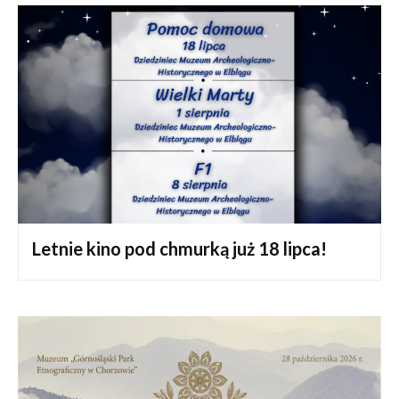
Letnie kino pod chmurką już 18 lipca!