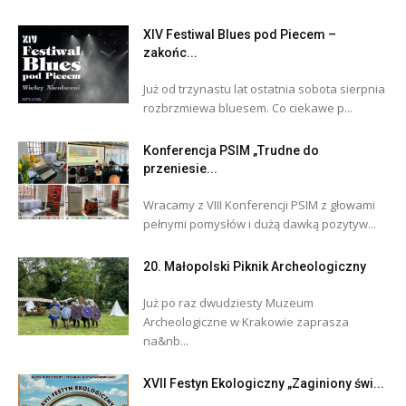
XIV Festiwal Blues pod Piecem –
zakońc...
Już od trzynastu lat ostatnia sobota sierpnia
rozbrzmiewa bluesem. Co ciekawe p...
Konferencja PSIM „Trudne do
przeniesie...
Wracamy z VIII Konferencji PSIM z głowami
pełnymi pomysłów i dużą dawką pozytyw...
20. Małopolski Piknik Archeologiczny
Już po raz dwudziesty Muzeum
Archeologiczne w Krakowie zaprasza
na&nb...
XVII Festyn Ekologiczny „Zaginiony świ...