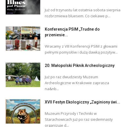
Już od trzynastu lat ostatnia sobota sierpnia
rozbrzmiewa bluesem. Co ciekawe p...
Konferencja PSIM „Trudne do
przeniesie...
Wracamy z VIII Konferencji PSIM z głowami
pełnymi pomysłów i dużą dawką pozytyw...
20. Małopolski Piknik Archeologiczny
Już po raz dwudziesty Muzeum
Archeologiczne w Krakowie zaprasza
na&nb...
XVII Festyn Ekologiczny „Zaginiony świ...
Muzeum Przyrody i Techniki w
Starachowicach już po raz siedemnasty
organizuje d...