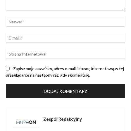
Komentarz:
Na
E-
mai
St
Int
Zapisz moje nazwisko, adres e-mail i stronę internetową w tej
przeglądarce na następny raz, gdy skomentuję.
Zespół Redakcyjny