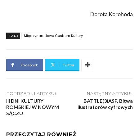
Dorota Korohoda
TAGI
Międzynarodowe Centrum Kultury
Facebook
Twitter
POPRZEDNI ARTYKUŁ
NASTĘPNY ARTYKUŁ
III DNI KULTURY
BATTLE(3)ASP. Bitwa
ROMSKIEJ W NOWYM
ilustratorów cyfrowych
SĄCZU
PRZECZYTAJ RÓWNIEŻ