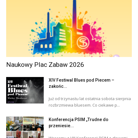
Naukowy Plac Zabaw 2026
XIV Festiwal Blues pod Piecem –
zakońc...
Już od trzynastu lat ostatnia sobota sierpnia
rozbrzmiewa bluesem. Co ciekawe p...
Konferencja PSIM „Trudne do
przeniesie...