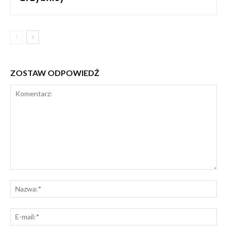
ZOSTAW ODPOWIEDŹ
Komentarz:
Na
E-
mai