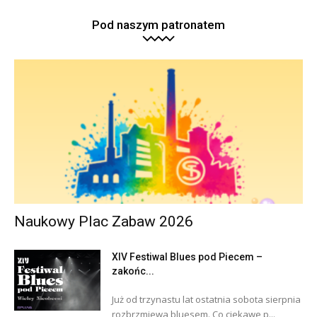
Pod naszym patronatem
Naukowy Plac Zabaw 2026
XIV Festiwal Blues pod Piecem –
zakońc...
Już od trzynastu lat ostatnia sobota sierpnia
rozbrzmiewa bluesem. Co ciekawe p...