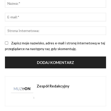
Na
E-
mai
St
Int
Zapisz moje nazwisko, adres e-mail i stronę internetową w tej
przeglądarce na następny raz, gdy skomentuję.
Zespół Redakcyjny