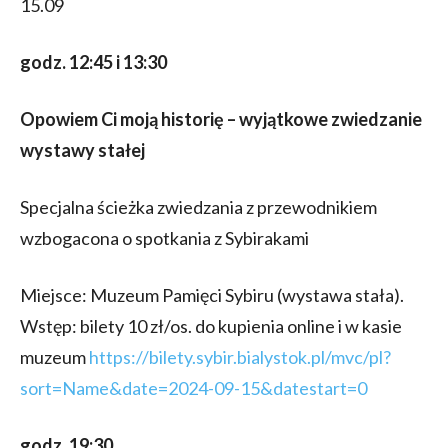
15.09
godz. 12:45 i 13:30
Opowiem Ci moją historię – wyjątkowe zwiedzanie
wystawy stałej
Specjalna ścieżka zwiedzania z przewodnikiem
wzbogacona o spotkania z Sybirakami
Miejsce: Muzeum Pamięci Sybiru (wystawa stała).
Wstęp: bilety 10 zł/os. do kupienia online i w kasie
muzeum
https://bilety.sybir.bialystok.pl/mvc/pl?
sort=Name&date=2024-09-15&datestart=0
godz. 19:30