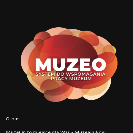
O nas
MuzeOn to miejsce dla Was - Muzealników,