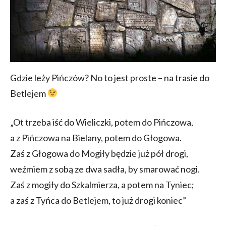
Gdzie leży Pińczów? No to jest proste – na trasie do
Betlejem
„Ot trzeba iść do Wieliczki, potem do Pińczowa,
a z Pińczowa na Bielany, potem do Głogowa.
Zaś z Głogowa do Mogiły będzie już pół drogi,
weźmiem z sobą ze dwa sadła, by smarować nogi.
Zaś z mogiły do Szkalmierza, a potem na Tyniec;
a zaś z Tyńca do Betlejem, to już drogi koniec”