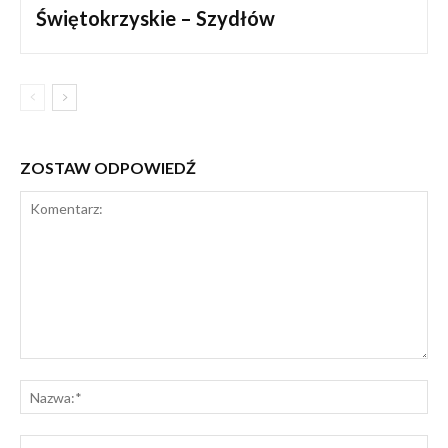
Świętokrzyskie – Szydłów
ZOSTAW ODPOWIEDŹ
Komentarz:
Na
E-