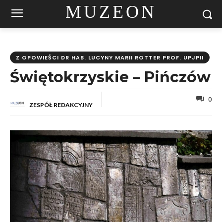
MUZEON
Z OPOWIEŚCI DR HAB. LUCYNY MARII ROTTER PROF. UPJPII
Świętokrzyskie – Pińczów
0
ZESPÓŁ REDAKCYJNY