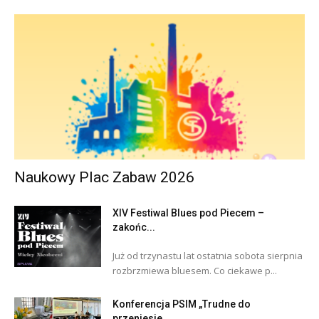
Naukowy Plac Zabaw 2026
XIV Festiwal Blues pod Piecem –
zakońc...
Już od trzynastu lat ostatnia sobota sierpnia
rozbrzmiewa bluesem. Co ciekawe p...
Konferencja PSIM „Trudne do
przeniesie...