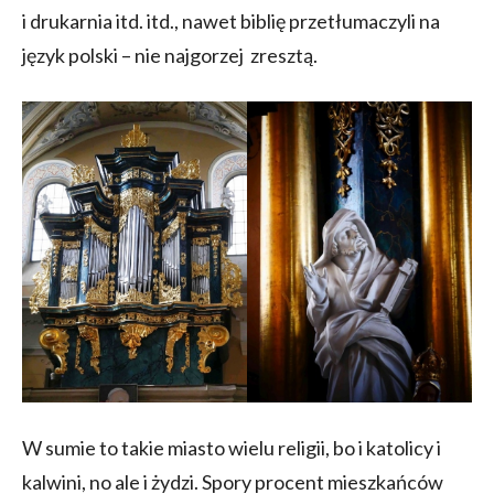
i drukarnia itd. itd., nawet biblię przetłumaczyli na
język polski – nie najgorzej zresztą.
W sumie to takie miasto wielu religii, bo i katolicy i
kalwini, no ale i żydzi. Spory procent mieszkańców