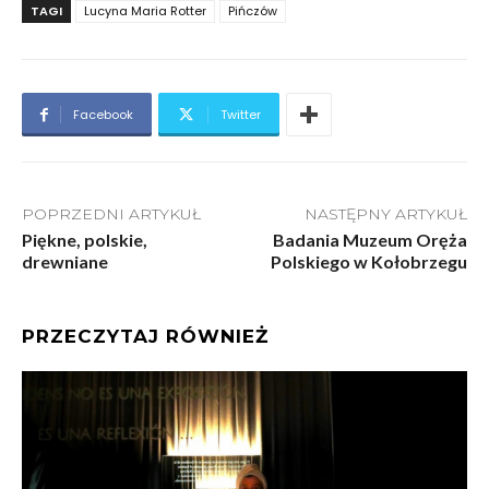
TAGI
Lucyna Maria Rotter
Pińczów
Facebook
Twitter
POPRZEDNI ARTYKUŁ
NASTĘPNY ARTYKUŁ
Piękne, polskie,
Badania Muzeum Oręża
drewniane
Polskiego w Kołobrzegu
PRZECZYTAJ RÓWNIEŻ