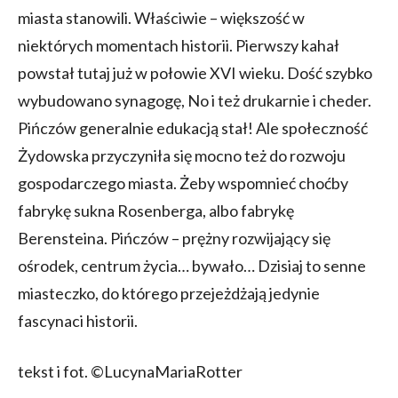
miasta stanowili. Właściwie – większość w
niektórych momentach historii. Pierwszy kahał
powstał tutaj już w połowie XVI wieku. Dość szybko
wybudowano synagogę, No i też drukarnie i cheder.
Pińczów generalnie edukacją stał! Ale społeczność
Żydowska przyczyniła się mocno też do rozwoju
gospodarczego miasta. Żeby wspomnieć choćby
fabrykę sukna Rosenberga, albo fabrykę
Berensteina. Pińczów – prężny rozwijający się
ośrodek, centrum życia… bywało… Dzisiaj to senne
miasteczko, do którego przejeżdżają jedynie
fascynaci historii.
tekst i fot. ©LucynaMariaRotter