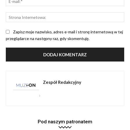
mai
St
Int
Zapisz moje nazwisko, adres e-mail i stronę internetową w tej
przeglądarce na następny raz, gdy skomentuję.
Zespół Redakcyjny
Pod naszym patronatem