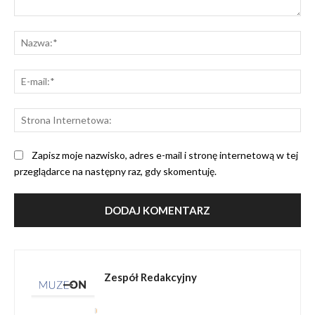
Komentarz:
Na
E-
mai
St
Int
Zapisz moje nazwisko, adres e-mail i stronę internetową w tej
przeglądarce na następny raz, gdy skomentuję.
Zespół Redakcyjny