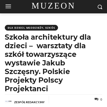
MUZEON
DLA DZIECI, MŁODZIEŻY, SZKÓŁ
Szkoła architektury dla
dzieci – warsztaty dla
szkół towarzyszące
wystawie Jakub
Szczęsny. Polskie
Projekty Polscy
Projektanci
0
ZESPÓŁ REDAKCYJNY