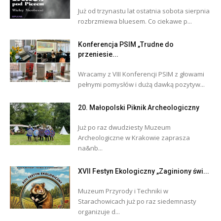
Już od trzynastu lat ostatnia sobota sierpnia
rozbrzmiewa bluesem. Co ciekawe p...
Konferencja PSIM „Trudne do
przeniesie...
Wracamy z VIII Konferencji PSIM z głowami
pełnymi pomysłów i dużą dawką pozytyw...
20. Małopolski Piknik Archeologiczny
Już po raz dwudziesty Muzeum
Archeologiczne w Krakowie zaprasza
na&nb...
XVII Festyn Ekologiczny „Zaginiony świ...
Muzeum Przyrody i Techniki w
Starachowicach już po raz siedemnasty
organizuje d...