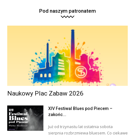
Pod naszym patronatem
Naukowy Plac Zabaw 2026
XIV Festiwal Blues pod Piecem –
zakońc...
Już od trzynastu lat ostatnia sobota
sierpnia rozbrzmiewa bluesem. Co ciekawe