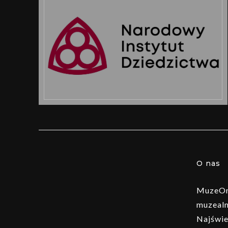
O nas
MuzeOn 
muzealn
Najświe