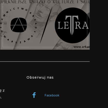
Obserwuj nas
ę z
Facebook
.