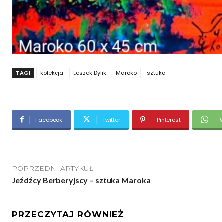
TAGI
kolekcja
Leszek Dylik
Maroko
sztuka
Facebook
Twitter
Pinterest
POPRZEDNI ARTYKUŁ
Jeźdźcy Berberyjscy – sztuka Maroka
PRZECZYTAJ RÓWNIEŻ