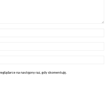
Naz
E-
mail
Str
Int
rzeglądarce na następny raz, gdy skomentuję.