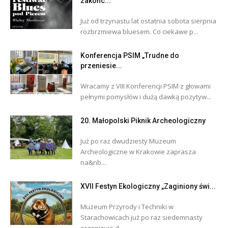
zakońc...
Już od trzynastu lat ostatnia sobota sierpnia
rozbrzmiewa bluesem. Co ciekawe p...
Konferencja PSIM „Trudne do
przeniesie...
Wracamy z VIII Konferencji PSIM z głowami
pełnymi pomysłów i dużą dawką pozytyw...
20. Małopolski Piknik Archeologiczny
Już po raz dwudziesty Muzeum
Archeologiczne w Krakowie zaprasza
na&nb...
XVII Festyn Ekologiczny „Zaginiony świ...
Muzeum Przyrody i Techniki w
Starachowicach już po raz siedemnasty