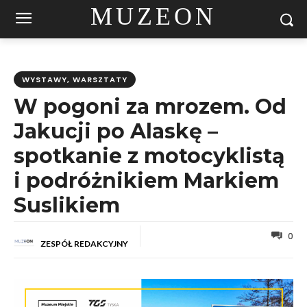
MUZEON
WYSTAWY, WARSZTATY
W pogoni za mrozem. Od
Jakucji po Alaskę –
spotkanie z motocyklistą
i podróżnikiem Markiem
Suslikiem
0
ZESPÓŁ REDAKCYJNY