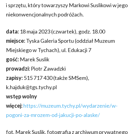
i sprzętu, który towarzyszy Markowi Suslikowi w jego
niekonwencjonalnych podróżach.
data:
18 maja 2023 (czwartek), godz. 18.00
miejsce:
Tyska Galeria Sportu (oddział Muzeum
Miejskiego w Tychach), ul. Edukacji 7
gość:
Marek Suslik
prowadzi:
Piotr Zawadzki
zapisy:
515 717
430
(także SMSem),
k.hajduk@tgs.tychy.pl
wstęp wolny
więcej:
https://muzeum.tychy.pl/wydarzenie/w-
pogoni-za-mrozem-od-jakucji-po-alaske/
fot. Marek Suslik, fotografia z archiwum prywatnego