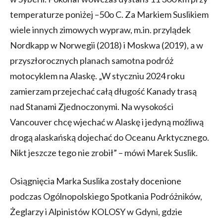
temperaturze poniżej –50o C. Za Markiem Suslikiem
wiele innych zimowych wypraw, m.in. przylądek
Nordkapp w Norwegii (2018) i Moskwa (2019), a w
przyszłorocznych planach samotna podróż
motocyklem na Alaskę. „W styczniu 2024 roku
zamierzam przejechać całą długość Kanady trasą
nad Stanami Zjednoczonymi. Na wysokości
Vancouver chcę wjechać w Alaskę i jedyną możliwą
drogą alaskańską dojechać do Oceanu Arktycznego.
Nikt jeszcze tego nie zrobił” – mówi Marek Suslik.
Osiągnięcia Marka Suslika zostały docenione
podczas Ogólnopolskiego Spotkania Podróżników,
Żeglarzy i Alpinistów KOLOSY w Gdyni, gdzie