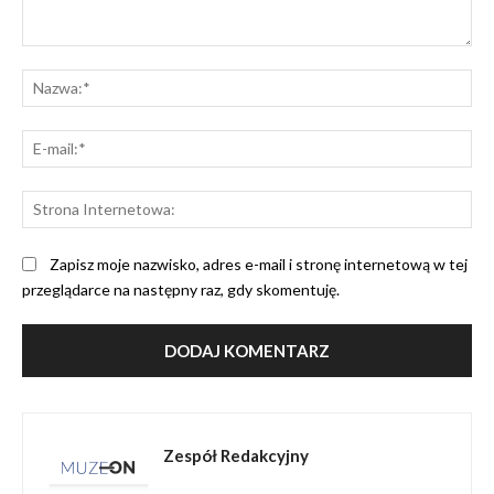
Komentarz:
Na
E-
mai
St
Int
Zapisz moje nazwisko, adres e-mail i stronę internetową w tej
przeglądarce na następny raz, gdy skomentuję.
Zespół Redakcyjny