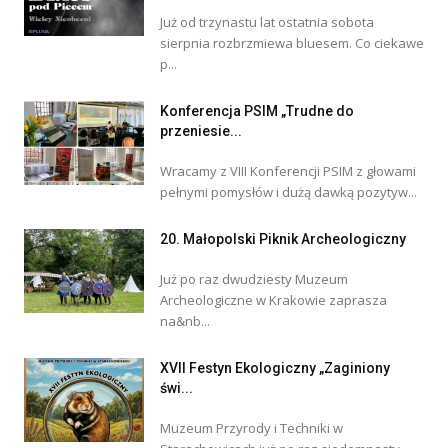
Już od trzynastu lat ostatnia sobota
sierpnia rozbrzmiewa bluesem. Co ciekawe
p...
Konferencja PSIM „Trudne do
przeniesie...
Wracamy z VIII Konferencji PSIM z głowami
pełnymi pomysłów i dużą dawką pozytyw...
20. Małopolski Piknik Archeologiczny
Już po raz dwudziesty Muzeum
Archeologiczne w Krakowie zaprasza
na&nb...
XVII Festyn Ekologiczny „Zaginiony
świ...
Muzeum Przyrody i Techniki w