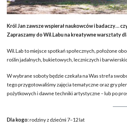
Król Jan zawsze wspierał naukowców i badaczy… cz
Zapraszamy do Wil.Labu na kreatywne warsztaty dla
Wil.Lab to miejsce spotkań społecznych, położone ob
roślin jadalnych, bukietowych, leczniczych i barwierskich
W wybrane soboty będzie czekała na Was strefa swobo
tego przygotowaliśmy zajęcia tematyczne oraz gry pl
pożytkowych i dawne techniki artystyczne – lub po pro
Dla kogo:
rodziny z dziećmi 7–12 lat