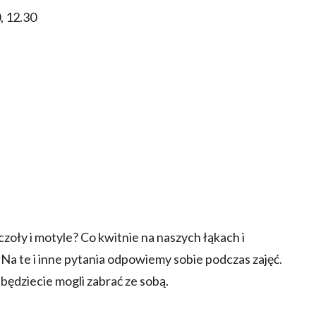
, 12.30
zczoły i motyle? Co kwitnie na naszych łąkach i
a te i inne pytania odpowiemy sobie podczas zajęć.
ędziecie mogli zabrać ze sobą.