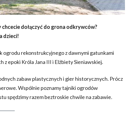
y chcecie dołączyć do grona odkrywców?
 dzieci!
ok ogrodu rekonstrukcyjnego z dawnymi gatunkami
 z epoki Króla Jana III i Elżbiety Sieniawskiej.
dnych zabaw plastycznych i gier historycznych. Prócz
enerowe. Wspólnie poznamy tajniki ogrodów
stu spędzimy razem beztroskie chwile na zabawie.