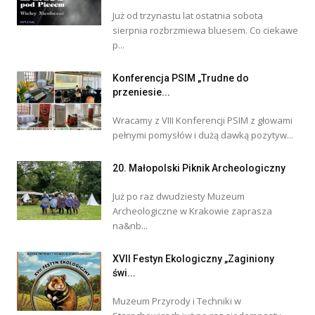
Już od trzynastu lat ostatnia sobota
sierpnia rozbrzmiewa bluesem. Co ciekawe
p...
Konferencja PSIM „Trudne do
przeniesie...
Wracamy z VIII Konferencji PSIM z głowami
pełnymi pomysłów i dużą dawką pozytyw...
20. Małopolski Piknik Archeologiczny
Już po raz dwudziesty Muzeum
Archeologiczne w Krakowie zaprasza
na&nb...
XVII Festyn Ekologiczny „Zaginiony
świ...
Muzeum Przyrody i Techniki w