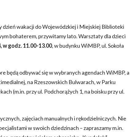
y dzień wakacji do Wojewódzkiej i Miejskiej Biblioteki
wym bohaterem, przywitamy lato. Warsztaty dla dzieci
, w godz. 11.00-13.00
, w budynku WiMBP, ul. Sokoła
tóre będą odbywać się w wybranych agendach WiMBP, a
ultimedialnej, na Rzeszowskich Bulwarach, w Parku
ach (m.in. przy ul. Podchorążych 1, na boisku przy ul.
ycznych, zajęciach manualnych i rękodzielniczych. Nie
ecjalistami w swoich dziedzinach – zapraszamy m.in.