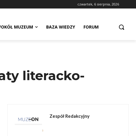
czwartek, 6 sierpnia, 2026
OKÓŁ MUZEUM
BAZA WIEDZY
FORUM
ty literacko-
Zespół Redakcyjny