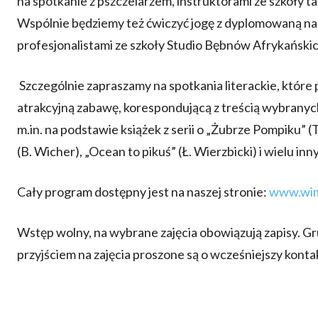
na spotkanie z pszczelarzem, instruktorami ze szkoły t
Wspólnie będziemy też ćwiczyć jogę z dyplomowaną nauc
profesjonalistami ze szkoły Studio Bębnów Afrykański
Szczególnie zapraszamy na spotkania literackie, które 
atrakcyjną zabawę, korespondującą z treścią wybrany
m.in. na podstawie książek z serii o „Żubrze Pompiku” (
(B. Wicher), „Ocean to pikuś” (Ł. Wierzbicki) i wielu inn
Cały program dostępny jest na naszej stronie:
www.wim
Wstęp wolny, na wybrane zajęcia obowiązują zapisy. Gr
przyjściem na zajęcia proszone są o wcześniejszy konta