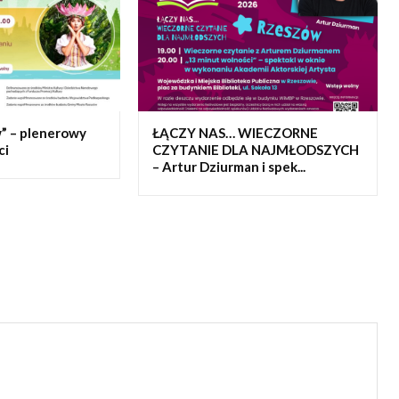
w” – plenerowy
ŁĄCZY NAS… WIECZORNE
ci
CZYTANIE DLA NAJMŁODSZYCH
– Artur Dziurman i spek...