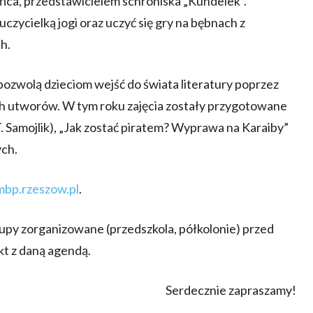
ańca, przedstawicielem schroniska „Kundelek”.
zycielką jogi oraz uczyć się gry na bębnach z
ch.
pozwolą dzieciom wejść do świata literatury poprzez
ch utworów. W tym roku zajęcia zostały przygotowane
T. Samojlik), „Jak zostać piratem? Wyprawa na Karaiby”
ych.
bp.rzeszow.pl
.
upy zorganizowane (przedszkola, półkolonie) przed
kt z daną agendą.
Serdecznie zapraszamy!