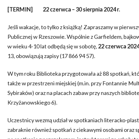
[TERMIN]
22 czerwca – 30 sierpnia 2024 r.
Jeśli wakacje, to tylko z książką! Zapraszamy w pierwsz
Publicznej w Rzeszowie. Wspólnie z Garfieldem, bajko
w wieku 4-10 lat odbędą się w sobotę,
22 czerwca 2024
13, obowiązują zapisy (17 866 94 57).
W tym roku Biblioteka przygotowała aż 88 spotkań, k
także w przestrzeni miejskiej (m.in. przy Fontannie M
Sybiraków) oraz na placach zabaw przy naszych bibliotek
Krzyżanowskiego 6).
Uczestnicy wezmą udział w spotkaniach literacko-plast
zabraknie również spotkań z ciekawymi osobami oraz sp