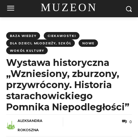
MUZEON
BAZA WIEDZY
CIEKAWOSTKI
DLA DZIECI, MŁODZIEŻY, SZKÓŁ
NOWE
WOKÓŁ KULTURY
Wystawa historyczna
„Wzniesiony, zburzony,
przywrócony. Historia
starachowickiego
Pomnika Niepodległości”
ALEKSANDRA
0
ROKOSZNA