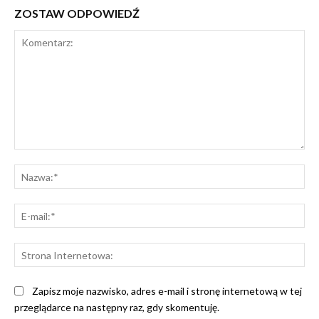
ZOSTAW ODPOWIEDŹ
Komentarz:
Na
E-
mai
St
Int
Zapisz moje nazwisko, adres e-mail i stronę internetową w tej
przeglądarce na następny raz, gdy skomentuję.