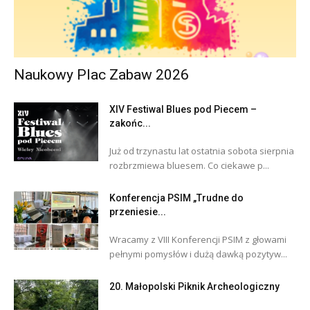
Naukowy Plac Zabaw 2026
XIV Festiwal Blues pod Piecem –
zakońc...
Już od trzynastu lat ostatnia sobota sierpnia
rozbrzmiewa bluesem. Co ciekawe p...
Konferencja PSIM „Trudne do
przeniesie...
Wracamy z VIII Konferencji PSIM z głowami
pełnymi pomysłów i dużą dawką pozytyw...
20. Małopolski Piknik Archeologiczny