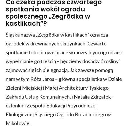
Co czeka podczas czwartego
spotkania wokół ogrodu
społecznego „Zegrōdka w
kastlikach”?
Śląska nazwa „Zegrōdka w kastlikach” oznacza
ogródek w drewnianych skrzynkach. Czwarte
spotkanie to końcowe prace w muzealnym ogrodzie i
wypełnianie go treścią – będziemy dosadzać rośliny i
zajmować się ich pielęgnacją. Jak zawsze pomogą
nam w tym Róża Jaros – główna specjalistka w Dziale
Zieleni Miejskiej i Małej Architektury Tyskiego
Zakładu Usług Komunalnych, i Natalia Zdrzałek –
członkini Zespołu Edukacji Przyrodniczej i
Ekologicznej Śląskiego Ogrodu Botanicznego w
Mikołowie.