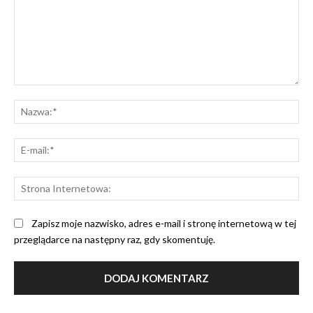
Komentarz:
Na
E-
mai
St
Int
Zapisz moje nazwisko, adres e-mail i stronę internetową w tej
przeglądarce na następny raz, gdy skomentuję.