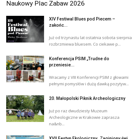
Naukowy Plac Zabaw 2026
XIV Festiwal Blues pod Piecem –
zakońc...
Już od trzynastu lat ostatnia sobota sierpnia
rozbrzmiewa bluesem. Co ciekawe p...
Konferencja PSIM „Trudne do
przeniesie...
Wracamy z VIII Konferencji PSIM z głowami
pełnymi pomysłów i dużą dawką pozytyw...
20. Małopolski Piknik Archeologiczny
Już po raz dwudziesty Muzeum
Archeologiczne w Krakowie zaprasza
na&nb...
XVII Festyn Ekologiczny „Zaginiony świ...