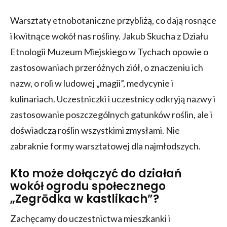
Warsztaty etnobotaniczne przybliżą, co dają rosnące
i kwitnące wokół nas rośliny. Jakub Skucha z Działu
Etnologii Muzeum Miejskiego w Tychach opowie o
zastosowaniach przeróżnych ziół, o znaczeniu ich
nazw, o roli w ludowej „magii”, medycynie i
kulinariach. Uczestniczki i uczestnicy odkryją nazwy i
zastosowanie poszczególnych gatunków roślin, ale i
doświadczą roślin wszystkimi zmysłami. Nie
zabraknie formy warsztatowej dla najmłodszych.
Kto może dołączyć do działań
wokół ogrodu społecznego
„Zegrōdka w kastlikach”?
Zachęcamy do uczestnictwa mieszkanki i