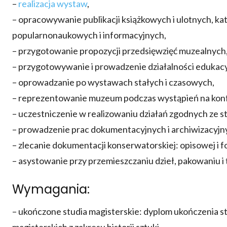
–
realizacja wystaw
,
– opracowywanie publikacji książkowych i ulotnych, k
popularnonaukowych i informacyjnych,
– przygotowanie propozycji przedsięwzięć muzealnych
– przygotowywanie i prowadzenie działalności edukacy
– oprowadzanie po wystawach stałych i czasowych,
– reprezentowanie muzeum podczas wystąpień na konf
– uczestniczenie w realizowaniu działań zgodnych ze 
– prowadzenie prac dokumentacyjnych i archiwizacyjn
– zlecanie dokumentacji konserwatorskiej: opisowej i 
– asystowanie przy przemieszczaniu dzieł, pakowaniu i 
Wymagania:
– ukończone studia magisterskie: dyplom ukończenia st