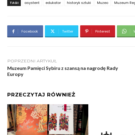
TAGI
asystent
edukator
historyk sztuki
Muzeo
Muzeum Regi
Facebook
Twitter
Pinterest
POPRZEDNI ARTYKUŁ
Muzeum Pamięci Sybiru z szansą na nagrodę Rady
Europy
PRZECZYTAJ RÓWNIEŻ