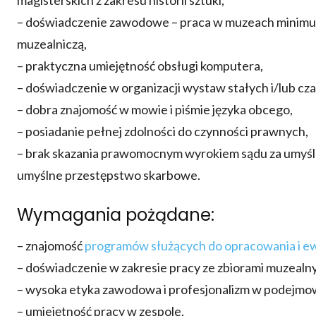
magisterskich z zakresu historii sztuki,
– doświadczenie zawodowe – praca w muzeach minimum
muzealniczą,
– praktyczna umiejętność obsługi komputera,
– doświadczenie w organizacji wystaw stałych i/lub cz
– dobra znajomość w mowie i piśmie języka obcego,
– posiadanie pełnej zdolności do czynności prawnych,
– brak skazania prawomocnym wyrokiem sądu za umyśln
umyślne przestępstwo skarbowe.
Wymagania pożądane:
– znajomość
programów służących do opracowania i e
– doświadczenie w zakresie pracy ze zbiorami muzealn
– wysoka etyka zawodowa i profesjonalizm w podejmo
– umiejętność pracy w zespole,