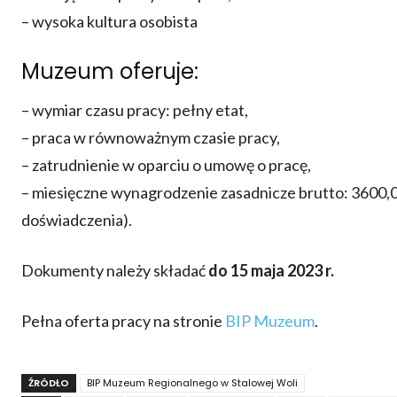
– wysoka kultura osobista
Muzeum oferuje:
– wymiar czasu pracy: pełny etat,
– praca w równoważnym czasie pracy,
– zatrudnienie w oparciu o umowę o pracę,
– miesięczne wynagrodzenie zasadnicze brutto: 3600
doświadczenia).
Dokumenty należy składać
do 15 maja 2023 r.
Pełna oferta pracy na stronie
BIP Muzeum
.
ŹRÓDŁO
BIP Muzeum Regionalnego w Stalowej Woli