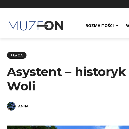
ROZMAITOŚCI
W
PRACA
Asystent – histor
Woli
ANNA