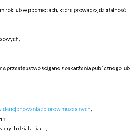
 rok lub w podmiotach, które prowadzą działalność
asowych,
e przestępstwo ścigane z oskarżenia publicznego lub
widencjonowania zbiorów muzealnych
,
ymi,
wanych działaniach,