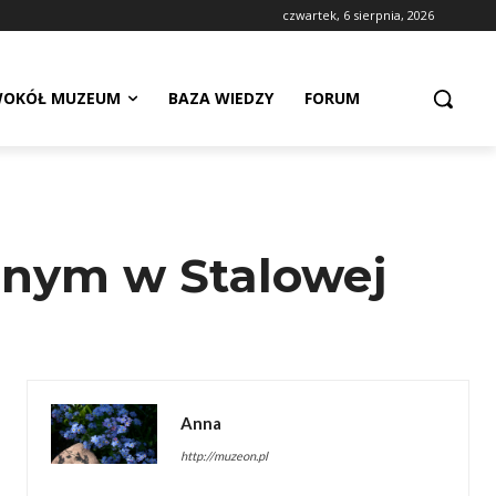
czwartek, 6 sierpnia, 2026
OKÓŁ MUZEUM
BAZA WIEDZY
FORUM
lnym w Stalowej
Anna
http://muzeon.pl