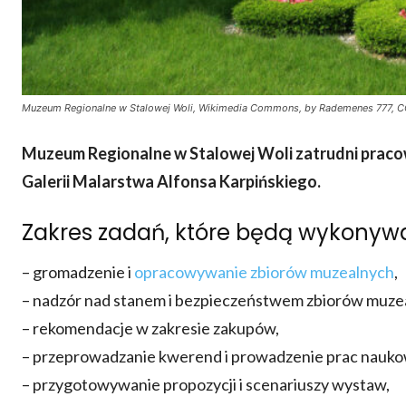
Muzeum Regionalne w Stalowej Woli, Wikimedia Commons, by Rademenes 777, C
Muzeum Regionalne w Stalowej Woli
zatrudni praco
Galerii Malarstwa Alfonsa Karpińskiego.
Zakres zadań, które będą wykonyw
– gromadzenie i
opracowywanie zbiorów muzealnych
,
– nadzór nad stanem i bezpieczeństwem zbiorów muze
– rekomendacje w zakresie zakupów,
– przeprowadzanie kwerend i prowadzenie prac nauk
– przygotowywanie propozycji i scenariuszy wystaw,