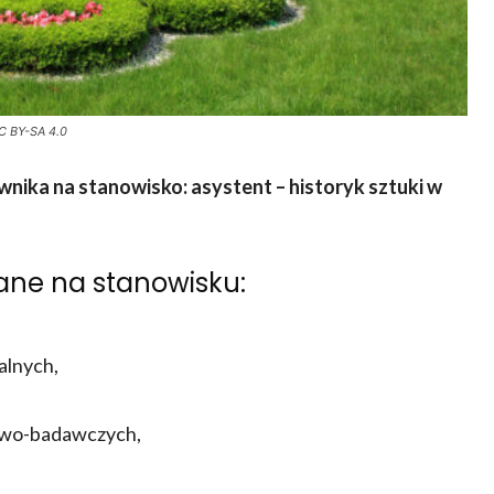
C BY-SA 4.0
wnika na stanowisko:
asystent – historyk sztuki w
ane na stanowisku:
alnych,
owo-badawczych,