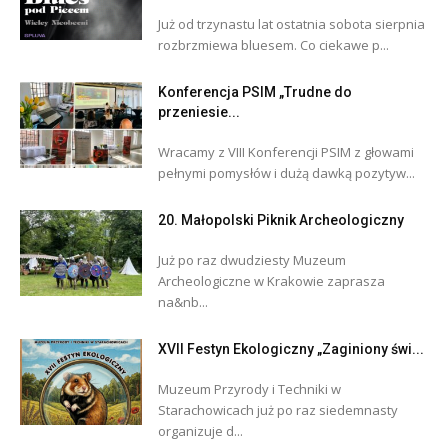
Już od trzynastu lat ostatnia sobota sierpnia
rozbrzmiewa bluesem. Co ciekawe p...
Konferencja PSIM „Trudne do
przeniesie...
Wracamy z VIII Konferencji PSIM z głowami
pełnymi pomysłów i dużą dawką pozytyw...
20. Małopolski Piknik Archeologiczny
Już po raz dwudziesty Muzeum
Archeologiczne w Krakowie zaprasza
na&nb...
XVII Festyn Ekologiczny „Zaginiony świ...
Muzeum Przyrody i Techniki w
Starachowicach już po raz siedemnasty
organizuje d...