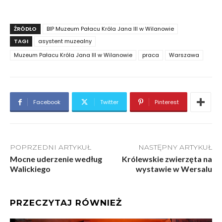
ŹRÓDŁO
BIP Muzeum Pałacu Króla Jana III w Wilanowie
TAGI
asystent muzealny
Muzeum Pałacu Króla Jana III w Wilanowie
praca
Warszawa
Facebook
Twitter
Pinterest
POPRZEDNI ARTYKUŁ
NASTĘPNY ARTYKUŁ
Mocne uderzenie według
Królewskie zwierzęta na
Walickiego
wystawie w Wersalu
PRZECZYTAJ RÓWNIEŻ