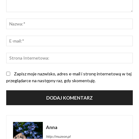
Komentarz:
Na
E-
mai
St
Int
Zapisz moje nazwisko, adres e-mail i stronę internetową w tej
przeglądarce na następny raz, gdy skomentuję.
Anna
http://muzeon.pl