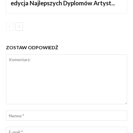
edycja Najlepszych Dyplomów Artyst...
ZOSTAW ODPOWIEDŹ
Komentarz:
Na
E-