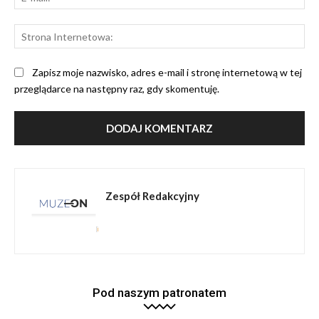
mai
St
Int
Zapisz moje nazwisko, adres e-mail i stronę internetową w tej
przeglądarce na następny raz, gdy skomentuję.
Zespół Redakcyjny
Pod naszym patronatem