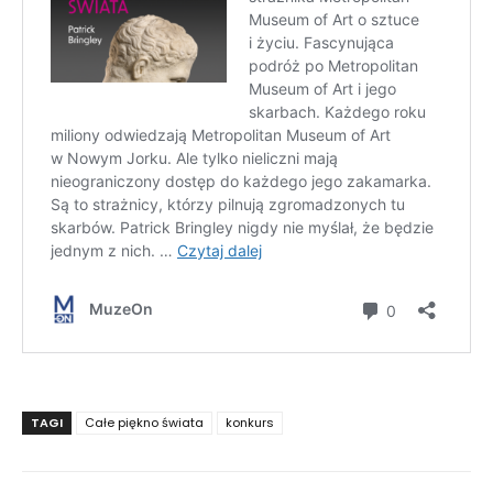
TAGI
Całe piękno świata
konkurs