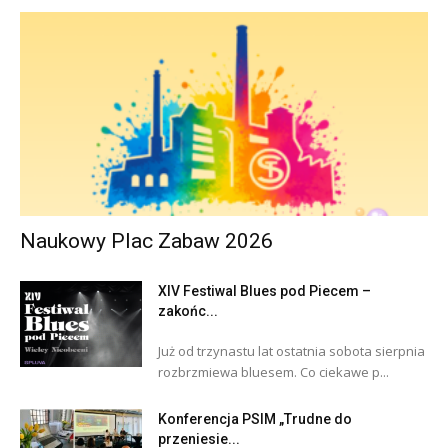
Naukowy Plac Zabaw 2026
XIV Festiwal Blues pod Piecem –
zakońc...
Już od trzynastu lat ostatnia sobota sierpnia
rozbrzmiewa bluesem. Co ciekawe p...
Konferencja PSIM „Trudne do
przeniesie...