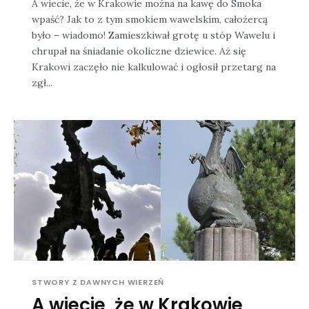
A wiecie, że w Krakowie można na kawę do Smoka
wpaść? Jak to z tym smokiem wawelskim, całożercą
było – wiadomo! Zamieszkiwał grotę u stóp Wawelu i
chrupał na śniadanie okoliczne dziewice. Aż się
Krakowi zaczęło nie kalkulować i ogłosił przetarg na
zgł...
STWORY Z DAWNYCH WIERZEŃ
A wiecie, że w Krakowie