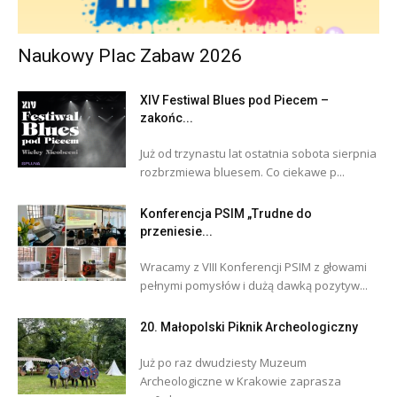
Naukowy Plac Zabaw 2026
XIV Festiwal Blues pod Piecem –
zakońc...
Już od trzynastu lat ostatnia sobota sierpnia
rozbrzmiewa bluesem. Co ciekawe p...
Konferencja PSIM „Trudne do
przeniesie...
Wracamy z VIII Konferencji PSIM z głowami
pełnymi pomysłów i dużą dawką pozytyw...
20. Małopolski Piknik Archeologiczny
Już po raz dwudziesty Muzeum
Archeologiczne w Krakowie zaprasza