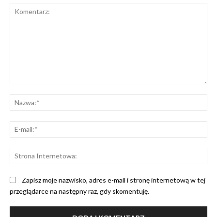
Komentarz:
Na
E-
mai
St
Int
Zapisz moje nazwisko, adres e-mail i stronę internetową w tej
przeglądarce na następny raz, gdy skomentuję.