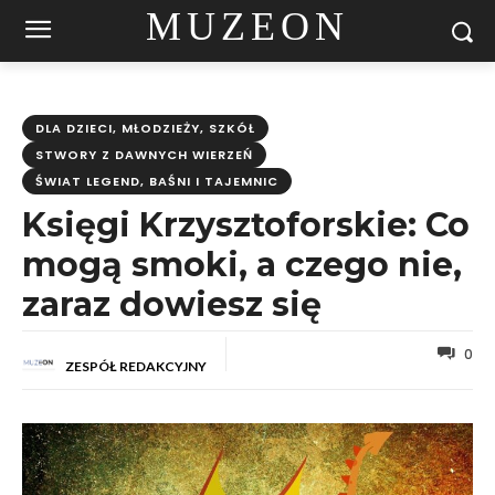
MUZEON
DLA DZIECI, MŁODZIEŻY, SZKÓŁ
STWORY Z DAWNYCH WIERZEŃ
ŚWIAT LEGEND, BAŚNI I TAJEMNIC
Księgi Krzysztoforskie: Co
mogą smoki, a czego nie,
zaraz dowiesz się
0
ZESPÓŁ REDAKCYJNY