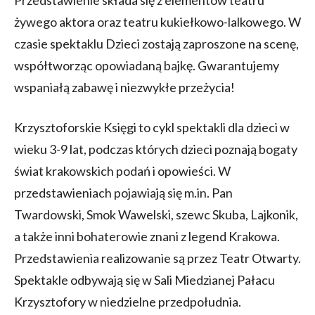
Przedstawienie składa się z elementów teatru
żywego aktora oraz teatru kukiełkowo-lalkowego. W
czasie spektaklu Dzieci zostają zaproszone na scenę,
współtworząc opowiadaną bajkę. Gwarantujemy
wspaniałą zabawę i niezwykłe przeżycia!
Krzysztoforskie Księgi to cykl spektakli dla dzieci w
wieku 3-9 lat, podczas których dzieci poznają bogaty
świat krakowskich podań i opowieści. W
przedstawieniach pojawiają się m.in. Pan
Twardowski, Smok Wawelski, szewc Skuba, Lajkonik,
a także inni bohaterowie znani z legend Krakowa.
Przedstawienia realizowanie są przez Teatr Otwarty.
Spektakle odbywają się w Sali Miedzianej Pałacu
Krzysztofory w niedzielne przedpołudnia.