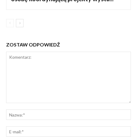
ZOSTAW ODPOWIEDŹ
Komentarz:
Na
E-
mai