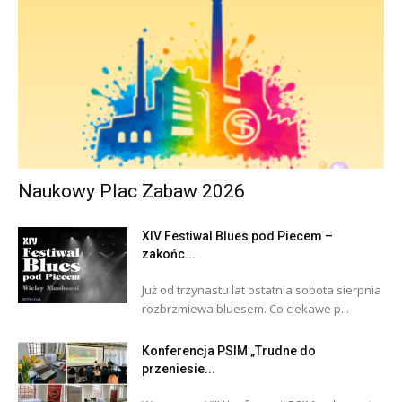
Naukowy Plac Zabaw 2026
XIV Festiwal Blues pod Piecem –
zakońc...
Już od trzynastu lat ostatnia sobota sierpnia
rozbrzmiewa bluesem. Co ciekawe p...
Konferencja PSIM „Trudne do
przeniesie...