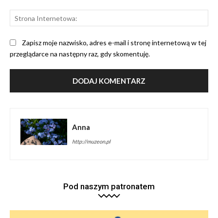
St
Int
Zapisz moje nazwisko, adres e-mail i stronę internetową w tej
przeglądarce na następny raz, gdy skomentuję.
Anna
http://muzeon.pl
Pod naszym patronatem