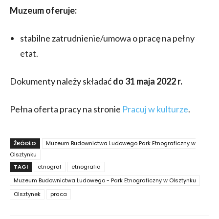
Muzeum oferuje:
stabilne zatrudnienie/umowa o pracę na pełny
etat.
Dokumenty należy składać
do 31 maja 2022 r.
Pełna oferta pracy na stronie
Pracuj w kulturze
.
ŹRÓDŁO
Muzeum Budownictwa Ludowego Park Etnograficzny w
Olsztynku
TAGI
etnograf
etnografia
Muzeum Budownictwa Ludowego - Park Etnograficzny w Olsztynku
Olsztynek
praca