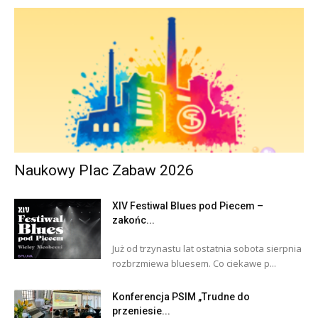
Naukowy Plac Zabaw 2026
XIV Festiwal Blues pod Piecem –
zakońc...
Już od trzynastu lat ostatnia sobota sierpnia
rozbrzmiewa bluesem. Co ciekawe p...
Konferencja PSIM „Trudne do
przeniesie...