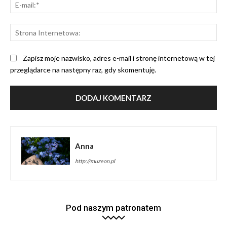
E-
mai
St
Int
Zapisz moje nazwisko, adres e-mail i stronę internetową w tej
przeglądarce na następny raz, gdy skomentuję.
Anna
http://muzeon.pl
Pod naszym patronatem