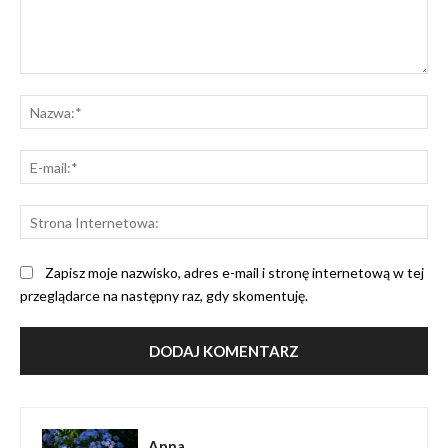
Komentarz:
Na
E-
mai
St
Int
Zapisz moje nazwisko, adres e-mail i stronę internetową w tej
przeglądarce na następny raz, gdy skomentuję.
Anna