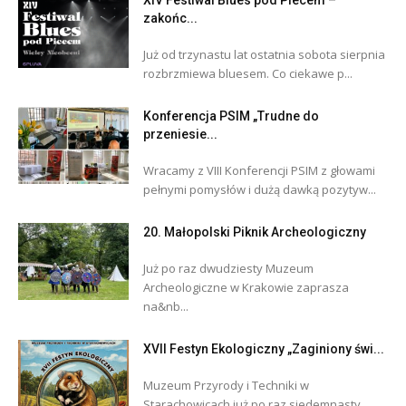
zakońc...
Już od trzynastu lat ostatnia sobota sierpnia
rozbrzmiewa bluesem. Co ciekawe p...
Konferencja PSIM „Trudne do
przeniesie...
Wracamy z VIII Konferencji PSIM z głowami
pełnymi pomysłów i dużą dawką pozytyw...
20. Małopolski Piknik Archeologiczny
Już po raz dwudziesty Muzeum
Archeologiczne w Krakowie zaprasza
na&nb...
XVII Festyn Ekologiczny „Zaginiony świ...
Muzeum Przyrody i Techniki w
Starachowicach już po raz siedemnasty