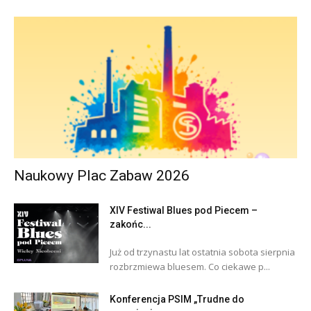
Naukowy Plac Zabaw 2026
XIV Festiwal Blues pod Piecem –
zakońc...
Już od trzynastu lat ostatnia sobota sierpnia
rozbrzmiewa bluesem. Co ciekawe p...
Konferencja PSIM „Trudne do