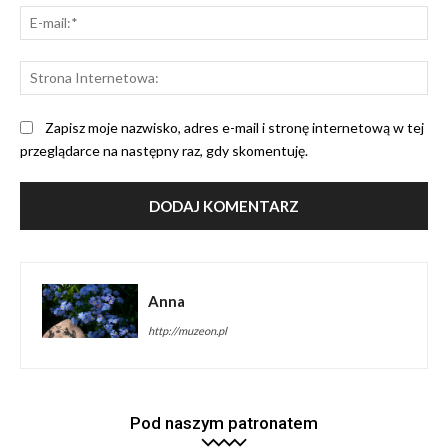
E-
mai
St
Int
Zapisz moje nazwisko, adres e-mail i stronę internetową w tej
przeglądarce na następny raz, gdy skomentuję.
Anna
http://muzeon.pl
Pod naszym patronatem