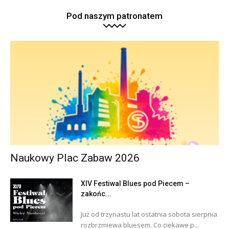
Pod naszym patronatem
Naukowy Plac Zabaw 2026
XIV Festiwal Blues pod Piecem –
zakońc...
Już od trzynastu lat ostatnia sobota sierpnia
rozbrzmiewa bluesem. Co ciekawe p...