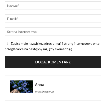
Na
E-
mai
St
Int
Zapisz moje nazwisko, adres e-mail i stronę internetową w tej
przeglądarce na następny raz, gdy skomentuję.
Anna
http://muzeon.pl