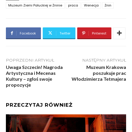
Muzeum Ziemi Pałuckiej w Żninie
praca
Wenecja
Żnin
Facebook
Twitter
Pinterest
POPRZEDNI ARTYKUŁ
NASTĘPNY ARTYKUŁ
Uwaga Szczecin! Nagroda
Muzeum Krakowa
Artystyczna i Mecenas
poszukuje prac
Kultury – zgłoś swoje
Włodzimierza Tetmajera
propozycje
PRZECZYTAJ RÓWNIEŻ